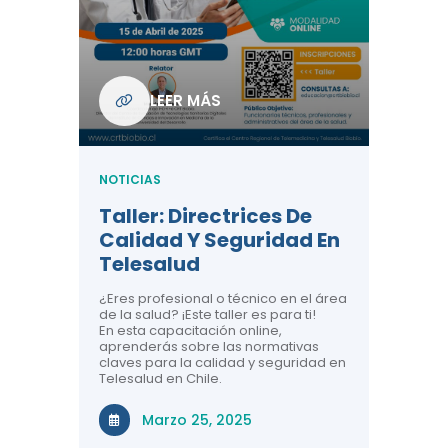
Com
De L
Regi
NOTICIA
LEER MÁS
ndo La
Centr
ión:
Telem
 De
Teles
NOTICIAS
Entre
Taller: Directrices De
Años 
dicina y
Calidad Y Seguridad En
Salud
a el
Telesalud
ndo la
Comun
 de los
¿Eres profesional o técnico en el área
entales de
El proyec
de la salud? ¡Este taller es para ti!
Gobierno
En esta capacitación online,
través de
aprenderás sobre las normativas
periodo
claves para la calidad y seguridad en
Telesalud en Chile.
Di
Marzo 25, 2025