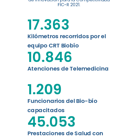
digital a los habitantes...
FIC-R 2021.
Leer más
17.363
Kilómetros recorridos por el
equipo CRT Biobío
10.846
Atenciones de Telemedicina
1.209
Funcionarios del Bio-bío
capacitados
45.053
Prestaciones de Salud con