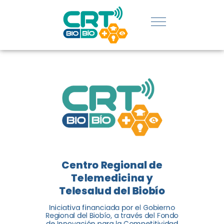
REGIÓN:
CONOCE
LOS
LOGROS
DE CRT
BIOBÍO
Centro Regional de
El Centro Regional de
Telemedicina y
Telemedicina y Telesalud del
Telesalud del Biobío
Biobío presenta el balance de
Iniciativa financiada por el Gobierno
tres años acercando la salud
Regional del Biobío, a través del Fondo
de Innovación para la Competitividad