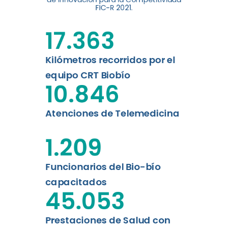
digital a los habitantes...
FIC-R 2021.
Leer más
17.363
Kilómetros recorridos por el
equipo CRT Biobío
10.846
Atenciones de Telemedicina
1.209
Funcionarios del Bio-bío
capacitados
45.053
Prestaciones de Salud con