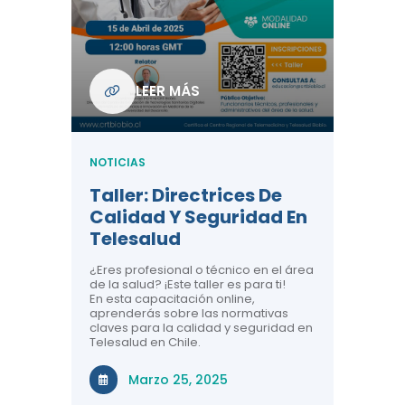
Com
De L
Regi
NOTICIA
LEER MÁS
ndo La
Centr
ión:
Telem
 De
Teles
NOTICIAS
Entre
Taller: Directrices De
Años 
dicina y
Calidad Y Seguridad En
Salud
a el
Telesalud
ndo la
Comun
 de los
¿Eres profesional o técnico en el área
entales de
El proyec
de la salud? ¡Este taller es para ti!
Gobierno
En esta capacitación online,
través de
aprenderás sobre las normativas
periodo
claves para la calidad y seguridad en
Telesalud en Chile.
Di
Marzo 25, 2025