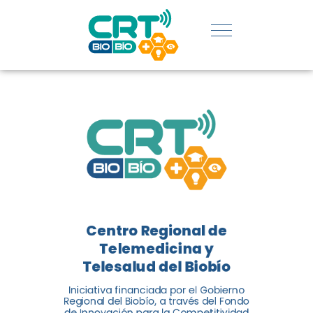
REGIÓN:
CONOCE
LOS
LOGROS
DE CRT
BIOBÍO
Centro Regional de
El Centro Regional de
Telemedicina y
Telemedicina y Telesalud del
Telesalud del Biobío
Biobío presenta el balance de
Iniciativa financiada por el Gobierno
tres años acercando la salud
Regional del Biobío, a través del Fondo
de Innovación para la Competitividad