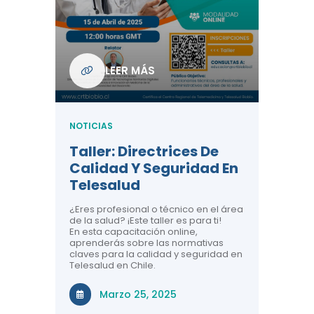
Com
De L
Regi
NOTICIA
LEER MÁS
ndo La
Centr
ión:
Telem
 De
Teles
NOTICIAS
Entre
Taller: Directrices De
Años 
dicina y
Calidad Y Seguridad En
Salud
a el
Telesalud
ndo la
Comun
 de los
¿Eres profesional o técnico en el área
entales de
El proyec
de la salud? ¡Este taller es para ti!
Gobierno
En esta capacitación online,
través de
aprenderás sobre las normativas
periodo
claves para la calidad y seguridad en
Telesalud en Chile.
Di
Marzo 25, 2025