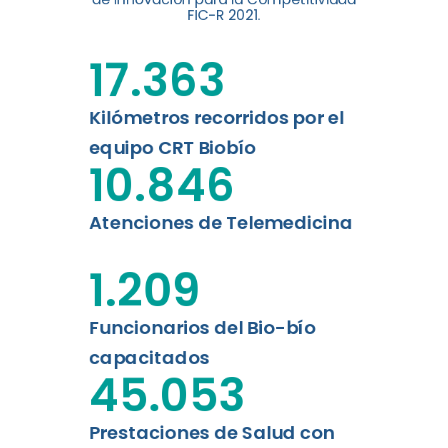
digital a los habitantes...
FIC-R 2021.
Leer más
17.363
Kilómetros recorridos por el
equipo CRT Biobío
10.846
Atenciones de Telemedicina
1.209
Funcionarios del Bio-bío
capacitados
45.053
Prestaciones de Salud con