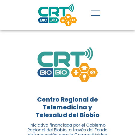
REGIÓN:
CONOCE
LOS
LOGROS
DE CRT
BIOBÍO
Centro Regional de
El Centro Regional de
Telemedicina y
Telemedicina y Telesalud del
Telesalud del Biobío
Biobío presenta el balance de
Iniciativa financiada por el Gobierno
tres años acercando la salud
Regional del Biobío, a través del Fondo
de Innovación para la Competitividad