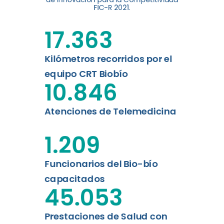
digital a los habitantes...
FIC-R 2021.
Leer más
17.363
Kilómetros recorridos por el
equipo CRT Biobío
10.846
Atenciones de Telemedicina
1.209
Funcionarios del Bio-bío
capacitados
45.053
Prestaciones de Salud con