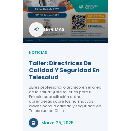
Com
De L
Regi
NOTICIA
LEER MÁS
ndo La
Centr
ión:
Telem
 De
Teles
NOTICIAS
Entre
Taller: Directrices De
Años 
dicina y
Calidad Y Seguridad En
Salud
a el
Telesalud
ndo la
Comun
 de los
¿Eres profesional o técnico en el área
entales de
El proyec
de la salud? ¡Este taller es para ti!
Gobierno
En esta capacitación online,
través de
aprenderás sobre las normativas
periodo
claves para la calidad y seguridad en
Telesalud en Chile.
Di
Marzo 25, 2025