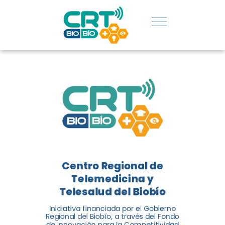
REGIÓN:
CONOCE
LOS
LOGROS
DE CRT
BIOBÍO
Centro Regional de
El Centro Regional de
Telemedicina y
Telemedicina y Telesalud del
Telesalud del Biobío
Biobío presenta el balance de
Iniciativa financiada por el Gobierno
tres años acercando la salud
Regional del Biobío, a través del Fondo
de Innovación para la Competitividad