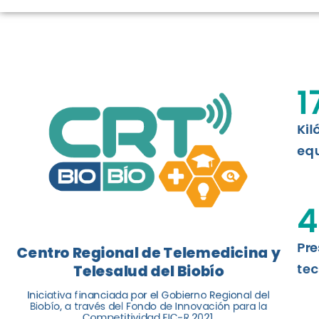
TELESALUD E
La nueva norma chilena 3858, adapta
ISO 13131, fue impulsada por el Centr
1
Telesalud del Biobío, a través de la U
Kil
Leer más
equ
4
Pre
Centro Regional de Telemedicina y
tec
Telesalud del Biobío
Iniciativa financiada por el Gobierno Regional del
Biobío, a través del Fondo de Innovación para la
Competitividad FIC-R 2021.