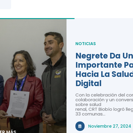
NOTICIAS
Negrete Da U
Importante P
Hacia La Salu
Digital
Con la celebración del co
colaboración y un convers
sobre salud
renal, CRT Biobío logró lle
33 comunas…
Noviembre 27, 2024
EER MÁS