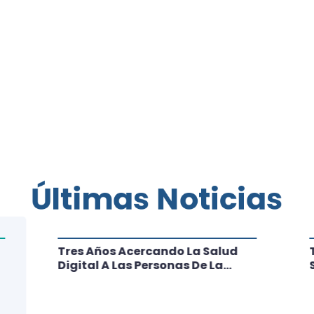
Últimas Noticias
Tres Años Acercando La Salud
Digital A Las Personas De La
Región: Conoce Los Logros De
CRT Biobío