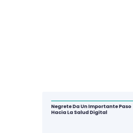
Negrete Da Un Importante Paso
alud Del
Hacia La Salud Digital
e De 3
lud Digital
La Región