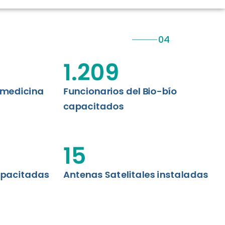
CIÓN RENAL
AS CRT BIOBÍO
 ASISTENCIAL
1.209
emedicina
Funcionarios del Bio-bío
capacitados
15
apacitadas
Antenas Satelitales instaladas