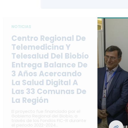
NOTICIAS
Centro Regional De
Telemedicina Y
Telesalud Del Biobío
Entrega Balance De
3 Años Acercando
La Salud Digital A
Las 33 Comunas De
La Región
El proyecto fue financiado por el
Gobierno Regional del Biobío, a
través de los Fondos FIC-R durante
el periodo 2022-2024…
L