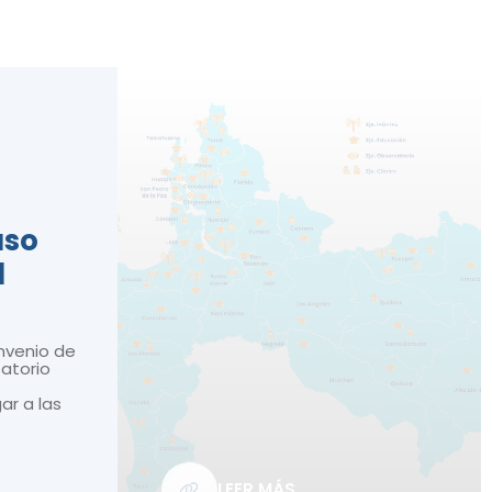
n
aso
d
nvenio de
atorio
gar a las
LEER MÁS