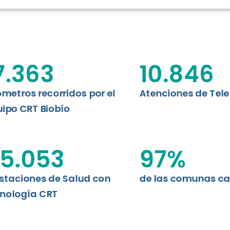
N CHILE
EVALUA
MEMORI
CLÍNICO
DATOS RECOPILADOS
da del estándar internacional
o Regional de Telemedicina y
7.363
10.846
I+D+I+E
niversidad de Concepción...
ABORDAJE CLÍNICO EN
TELESALUD
ómetros recorridos por el
Atenciones de Tel
ipo CRT Biobío
EMPRENDEDORES
ENLACES SATELITALES
5.053
97
%
staciones de Salud con
de las comunas c
MDPA
nología CRT