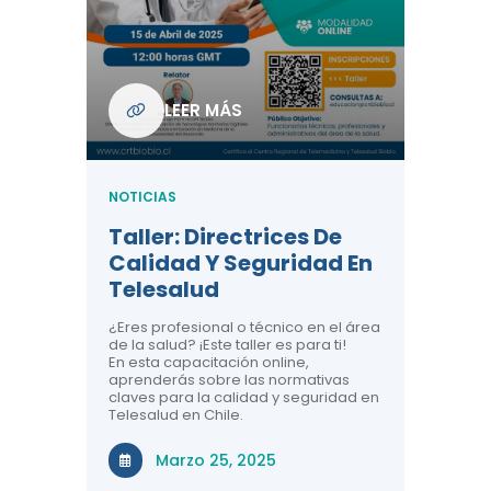
Com
De L
Regi
NOTICIA
LEER MÁS
ndo La
Centr
ión:
Telem
 De
Teles
NOTICIAS
Entre
Taller: Directrices De
Años 
dicina y
Calidad Y Seguridad En
Salud
a el
Telesalud
ndo la
Comun
 de los
¿Eres profesional o técnico en el área
entales de
El proyec
de la salud? ¡Este taller es para ti!
Gobierno
En esta capacitación online,
través de
aprenderás sobre las normativas
periodo
claves para la calidad y seguridad en
Telesalud en Chile.
Di
Marzo 25, 2025