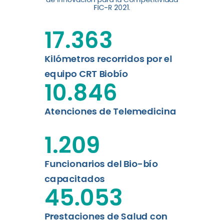
digital a los habitantes...
FIC-R 2021.
Leer más
17.363
Kilómetros recorridos por el
equipo CRT Biobío
10.846
Atenciones de Telemedicina
1.209
Funcionarios del Bio-bío
capacitados
45.053
Prestaciones de Salud con