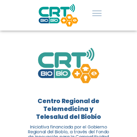
REGIÓN:
CONOCE
LOS
LOGROS
DE CRT
BIOBÍO
Centro Regional de
El Centro Regional de
Telemedicina y
Telemedicina y Telesalud del
Telesalud del Biobío
Biobío presenta el balance de
Iniciativa financiada por el Gobierno
tres años acercando la salud
Regional del Biobío, a través del Fondo
de Innovación para la Competitividad