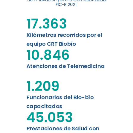
digital a los habitantes...
FIC-R 2021.
Leer más
17.363
Kilómetros recorridos por el
equipo CRT Biobío
10.846
Atenciones de Telemedicina
1.209
Funcionarios del Bio-bío
capacitados
45.053
Prestaciones de Salud con