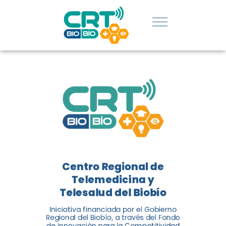
REGIÓN:
CONOCE
LOS
LOGROS
DE CRT
BIOBÍO
Centro Regional de
El Centro Regional de
Telemedicina y
Telemedicina y Telesalud del
Telesalud del Biobío
Biobío presenta el balance de
Iniciativa financiada por el Gobierno
tres años acercando la salud
Regional del Biobío, a través del Fondo
de Innovación para la Competitividad