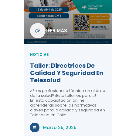
Com
De L
Regi
NOTICIA
LEER MÁS
ndo La
Centr
ión:
Telem
 De
Teles
NOTICIAS
Entre
Taller: Directrices De
Años 
dicina y
Calidad Y Seguridad En
Salud
a el
Telesalud
ndo la
Comun
 de los
¿Eres profesional o técnico en el área
entales de
El proyec
de la salud? ¡Este taller es para ti!
Gobierno
En esta capacitación online,
través de
aprenderás sobre las normativas
periodo
claves para la calidad y seguridad en
Telesalud en Chile.
Di
Marzo 25, 2025