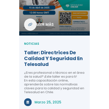
Com
De L
Regi
NOTICIA
LEER MÁS
ndo La
Centr
ión:
Telem
 De
Teles
NOTICIAS
Entre
Taller: Directrices De
Años 
dicina y
Calidad Y Seguridad En
Salud
a el
Telesalud
ndo la
Comun
 de los
¿Eres profesional o técnico en el área
entales de
El proyec
de la salud? ¡Este taller es para ti!
Gobierno
En esta capacitación online,
través de
aprenderás sobre las normativas
periodo
claves para la calidad y seguridad en
Telesalud en Chile.
Di
Marzo 25, 2025