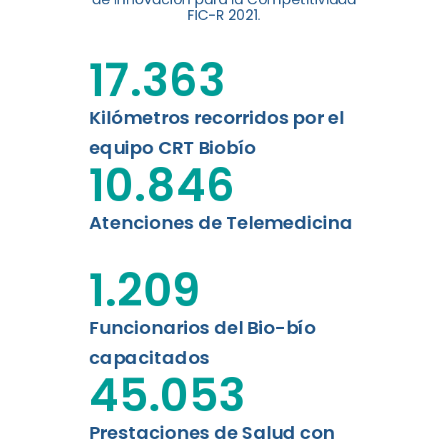
digital a los habitantes...
FIC-R 2021.
Leer más
17.363
Kilómetros recorridos por el
equipo CRT Biobío
10.846
Atenciones de Telemedicina
1.209
Funcionarios del Bio-bío
capacitados
45.053
Prestaciones de Salud con