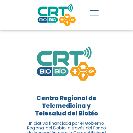
REGIÓN:
CONOCE
LOS
LOGROS
DE CRT
BIOBÍO
Centro Regional de
El Centro Regional de
Telemedicina y
Telemedicina y Telesalud del
Telesalud del Biobío
Biobío presenta el balance de
Iniciativa financiada por el Gobierno
tres años acercando la salud
Regional del Biobío, a través del Fondo
de Innovación para la Competitividad