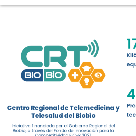
LOGROS DE C
El Centro Regional de Telemedicina y 
1
balance de tres años acercando la salu
Kil
Leer más
equ
4
Pre
Centro Regional de Telemedicina y
tec
Telesalud del Biobío
Iniciativa financiada por el Gobierno Regional del
Biobío, a través del Fondo de Innovación para la
Competitividad FIC-R 2021.