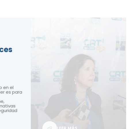
ices
o en el
ler es para
ne,
mativas
seguridad
LEER MÁS