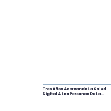
tante Paso
Tres Años Acercando La Salud
l
Digital A Las Personas De La
Región: Conoce Los Logros De
CRT Biobío