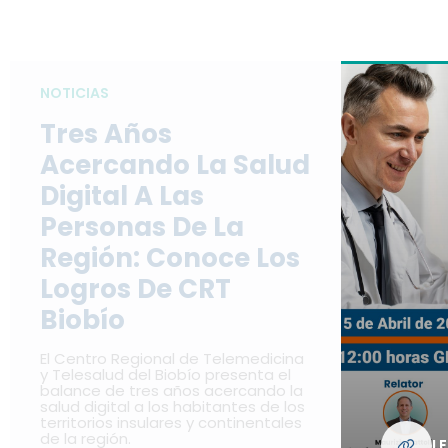
NOTICIAS
Tres Años
Acercando La Salud
Digital A Las
Personas De La
Región: Conoce Los
Logros De CRT
Biobío
El Centro Regional de Telemedicina
y Telesalud del Biobío presenta el
balance de tres años acercando la
salud digital a los habitantes de los
territorios insulares y continentales
de la región.
L