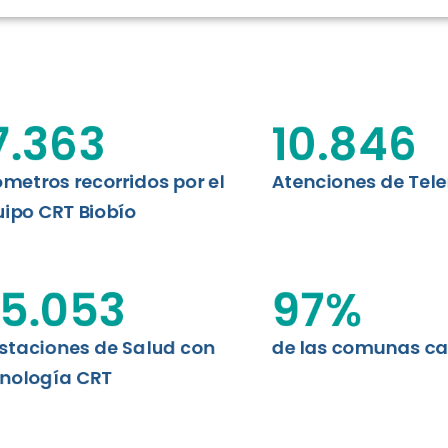
RT BIOBÍO
EVALUA
MEMORI
CLÍNICO
DATOS RECOPILADOS
Telesalud del Biobío presenta el
7.363
10.846
d digital a los habitantes...
I+D+I+E
ABORDAJE CLÍNICO EN
TELESALUD
ómetros recorridos por el
Atenciones de Tel
ipo CRT Biobío
EMPRENDEDORES
ENLACES SATELITALES
5.053
97
%
staciones de Salud con
de las comunas c
MDPA
nología CRT