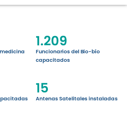
CIÓN RENAL
AS CRT BIOBÍO
 ASISTENCIAL
1.209
emedicina
Funcionarios del Bio-bío
capacitados
15
apacitadas
Antenas Satelitales instaladas