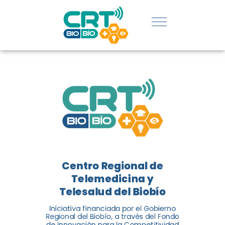
REGIÓN:
CONOCE
LOS
LOGROS
DE CRT
BIOBÍO
Centro Regional de
El Centro Regional de
Telemedicina y
Telemedicina y Telesalud del
Telesalud del Biobío
Biobío presenta el balance de
Iniciativa financiada por el Gobierno
tres años acercando la salud
Regional del Biobío, a través del Fondo
de Innovación para la Competitividad