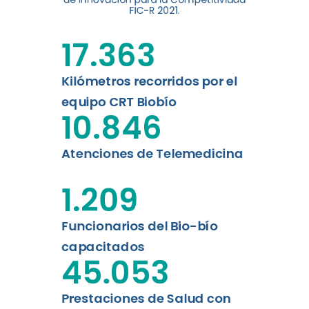
digital a los habitantes...
FIC-R 2021.
Leer más
17.363
Kilómetros recorridos por el
equipo CRT Biobío
10.846
Atenciones de Telemedicina
1.209
Funcionarios del Bio-bío
capacitados
45.053
Prestaciones de Salud con