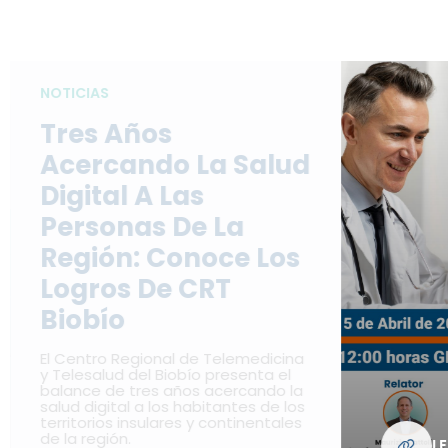
NOTICIAS
Tres Años
Acercando La Salud
Digital A Las
Personas De La
Región: Conoce Los
Logros De CRT
Biobío
El Centro Regional de Telemedicina
y Telesalud del Biobío presenta el
balance de tres años acercando la
salud digital a los habitantes de los
territorios insulares y continentales
de la región.
L