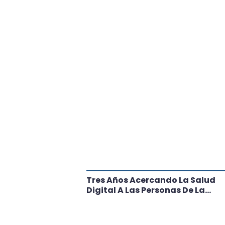
tante Paso
Tres Años Acercando La Salud
l
Digital A Las Personas De La
Región: Conoce Los Logros De
CRT Biobío