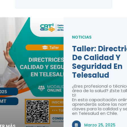
NOTICIAS
Taller: Directr
De Calidad Y
Seguridad En
Telesalud
¿Eres profesional o técnic
área de la salud? ¡Este tal
ti!
En esta capacitación onli
aprenderás sobre las nor
claves para la calidad y 
en Telesalud en Chile.
Marzo 25, 2025
EER MÁS