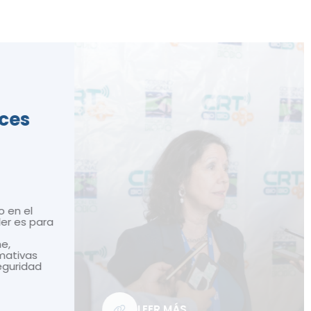
ices
o en el
ler es para
ne,
mativas
seguridad
LEER MÁS