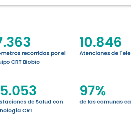
RT BIOBÍO
EVALUA
MEMORI
CLÍNICO
DATOS RECOPILADOS
Telesalud del Biobío presenta el
7.363
10.846
d digital a los habitantes...
I+D+I+E
ABORDAJE CLÍNICO EN
TELESALUD
ómetros recorridos por el
Atenciones de Tel
ipo CRT Biobío
EMPRENDEDORES
ENLACES SATELITALES
5.053
97
%
staciones de Salud con
de las comunas c
MDPA
nología CRT