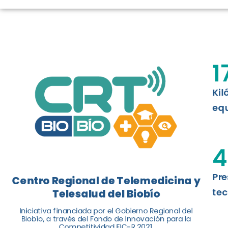
LOGROS DE C
El Centro Regional de Telemedicina y 
1
balance de tres años acercando la salu
Kil
Leer más
equ
4
Pre
Centro Regional de Telemedicina y
tec
Telesalud del Biobío
Iniciativa financiada por el Gobierno Regional del
Biobío, a través del Fondo de Innovación para la
Competitividad FIC-R 2021.