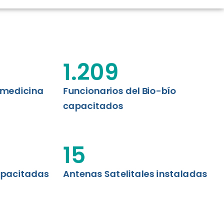
CIÓN RENAL
AS CRT BIOBÍO
 ASISTENCIAL
1.209
emedicina
Funcionarios del Bio-bío
capacitados
15
apacitadas
Antenas Satelitales instaladas