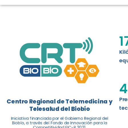
TELESALUD E
La nueva norma chilena 3858, adapta
ISO 13131, fue impulsada por el Centr
1
Telesalud del Biobío, a través de la U
Kil
Leer más
equ
4
Pre
Centro Regional de Telemedicina y
tec
Telesalud del Biobío
Iniciativa financiada por el Gobierno Regional del
Biobío, a través del Fondo de Innovación para la
Competitividad FIC-R 2021.