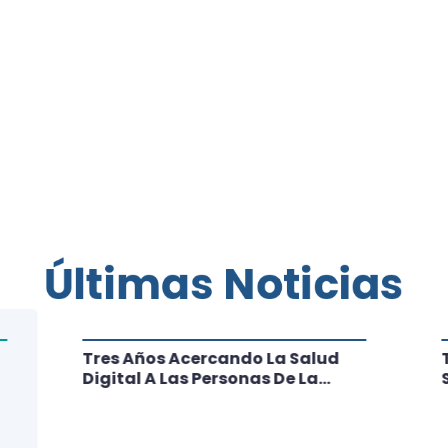
Últimas Noticias
Tres Años Acercando La Salud
Digital A Las Personas De La
Región: Conoce Los Logros De
CRT Biobío