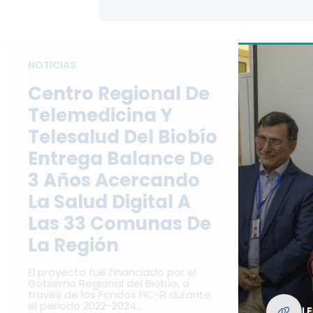
NOTICIAS
Centro Regional De
Telemedicina Y
Telesalud Del Biobío
Entrega Balance De
3 Años Acercando
La Salud Digital A
Las 33 Comunas De
La Región
El proyecto fue financiado por el
Gobierno Regional del Biobío, a
través de los Fondos FIC-R durante
el periodo 2022-2024…
L