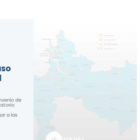
n
aso
d
nvenio de
atorio
gar a las
LEER MÁS