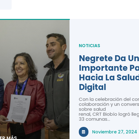
NOTICIAS
Negrete Da U
Importante P
Hacia La Salu
Digital
Con la celebración del co
colaboración y un convers
sobre salud
renal, CRT Biobío logró lle
33 comunas…
Noviembre 27, 2024
EER MÁS