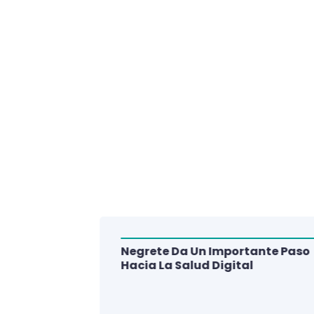
Negrete Da Un Importante Paso
alud Del
Hacia La Salud Digital
e De 3
lud Digital
La Región