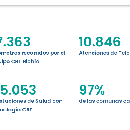
N CHILE
EVALUA
MEMORI
CLÍNICO
DATOS RECOPILADOS
da del estándar internacional
o Regional de Telemedicina y
7.363
10.846
I+D+I+E
niversidad de Concepción...
ABORDAJE CLÍNICO EN
TELESALUD
ómetros recorridos por el
Atenciones de Tel
ipo CRT Biobío
EMPRENDEDORES
ENLACES SATELITALES
5.053
97
%
staciones de Salud con
de las comunas c
MDPA
nología CRT