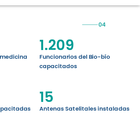
CIÓN RENAL
AS CRT BIOBÍO
 ASISTENCIAL
1.209
emedicina
Funcionarios del Bio-bío
capacitados
15
apacitadas
Antenas Satelitales instaladas