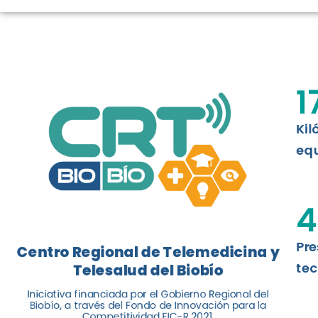
LOGROS DE C
El Centro Regional de Telemedicina y 
1
balance de tres años acercando la salu
Kil
Leer más
equ
4
Pre
Centro Regional de Telemedicina y
tec
Telesalud del Biobío
Iniciativa financiada por el Gobierno Regional del
Biobío, a través del Fondo de Innovación para la
Competitividad FIC-R 2021.