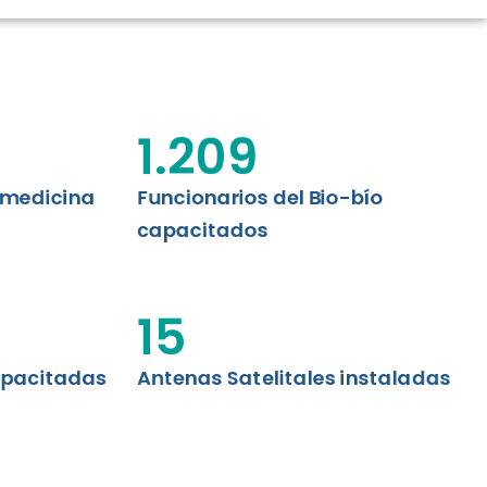
CIÓN RENAL
AS CRT BIOBÍO
 ASISTENCIAL
1.209
emedicina
Funcionarios del Bio-bío
capacitados
15
apacitadas
Antenas Satelitales instaladas