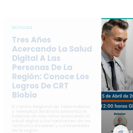
NOTICIAS
Tres Años
Acercando La Salud
Digital A Las
Personas De La
Región: Conoce Los
Logros De CRT
Biobío
El Centro Regional de Telemedicina
y Telesalud del Biobío presenta el
balance de tres años acercando la
salud digital a los habitantes de los
territorios insulares y continentales
de la región.
L