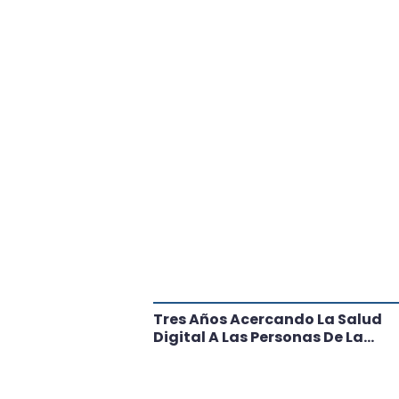
tante Paso
Tres Años Acercando La Salud
l
Digital A Las Personas De La
Región: Conoce Los Logros De
CRT Biobío