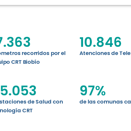
RT BIOBÍO
EVALUA
MEMORI
CLÍNICO
DATOS RECOPILADOS
Telesalud del Biobío presenta el
7.363
10.846
d digital a los habitantes...
I+D+I+E
ABORDAJE CLÍNICO EN
TELESALUD
ómetros recorridos por el
Atenciones de Tel
ipo CRT Biobío
EMPRENDEDORES
ENLACES SATELITALES
5.053
97
%
staciones de Salud con
de las comunas c
MDPA
nología CRT