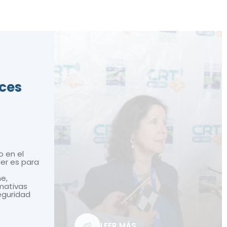
ices
o en el
ler es para
ne,
mativas
seguridad
LEER MÁS