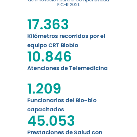
digital a los habitantes...
FIC-R 2021.
Leer más
17.363
Kilómetros recorridos por el
equipo CRT Biobío
10.846
Atenciones de Telemedicina
1.209
Funcionarios del Bio-bío
capacitados
45.053
Prestaciones de Salud con