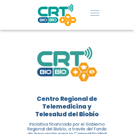
REGIÓN:
CONOCE
LOS
LOGROS
DE CRT
BIOBÍO
Centro Regional de
El Centro Regional de
Telemedicina y
Telemedicina y Telesalud del
Telesalud del Biobío
Biobío presenta el balance de
Iniciativa financiada por el Gobierno
tres años acercando la salud
Regional del Biobío, a través del Fondo
de Innovación para la Competitividad