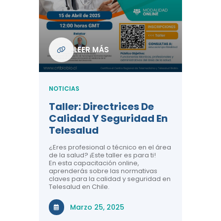
Com
De L
Regi
NOTICIA
LEER MÁS
ndo La
Centr
ión:
Telem
 De
Teles
NOTICIAS
Entre
Taller: Directrices De
Años 
dicina y
Calidad Y Seguridad En
Salud
a el
Telesalud
ndo la
Comun
 de los
¿Eres profesional o técnico en el área
entales de
El proyec
de la salud? ¡Este taller es para ti!
Gobierno
En esta capacitación online,
través de
aprenderás sobre las normativas
periodo
claves para la calidad y seguridad en
Telesalud en Chile.
Di
Marzo 25, 2025