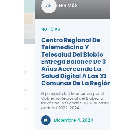
Com
LEER MÁS
De L
Regi
NOTICIAS
NOTICIA
Centro Regional De
Negre
Telemedicina Y
Impor
Telesalud Del Biobío
La Sa
Entrega Balance De 3
 De
Con la c
Años Acercando La
colabora
ad En
sobre sa
Salud Digital A Las 33
renal, CR
Comunas De La Región
comuna
n el área
El proyecto fue financiado por el
a ti!
N
Gobierno Regional del Biobío, a
través de los Fondos FIC-R durante el
tivas
periodo 2022-2024…
uridad en
Diciembre 4, 2024