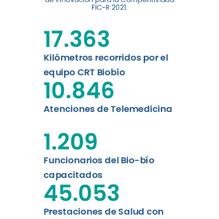
FIC-R 2021.
Leer más
17.363
Kilómetros recorridos por el
equipo CRT Biobío
10.846
Atenciones de Telemedicina
1.209
Funcionarios del Bio-bío
capacitados
45.053
Prestaciones de Salud con