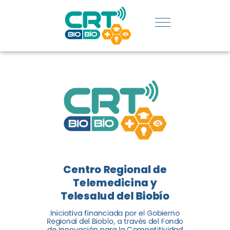
UDEC EN
CATEGORÍA
DE
INNOVACIÓN
SOCIAL
El Centro Regional de
Telemedicina y Telesalud del
Centro Regional de
Biobío (CRT Biobío) fue
Telemedicina y
reconocido reconocido en los
Telesalud del Biobío
Premios de Vinculación con el
Medio 2024...
Iniciativa financiada por el Gobierno
Regional del Biobío, a través del Fondo
de Innovación para la Competitividad