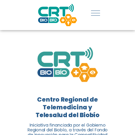
REGIÓN:
CONOCE
LOS
LOGROS
DE CRT
BIOBÍO
Centro Regional de
El Centro Regional de
Telemedicina y
Telemedicina y Telesalud del
Telesalud del Biobío
Biobío presenta el balance de
Iniciativa financiada por el Gobierno
tres años acercando la salud
Regional del Biobío, a través del Fondo
de Innovación para la Competitividad