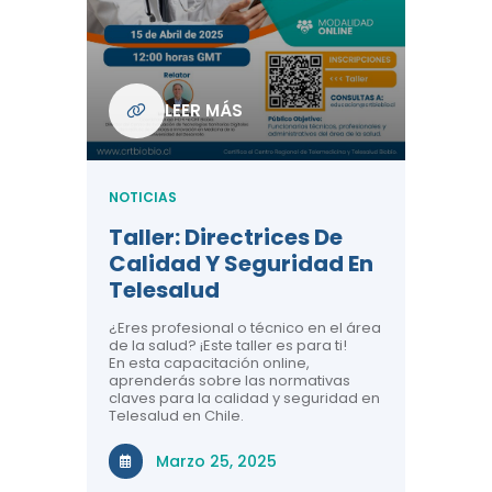
Com
De L
Regi
NOTICIA
LEER MÁS
ndo La
Centr
ión:
Telem
 De
Teles
NOTICIAS
Entre
Taller: Directrices De
Años 
dicina y
Calidad Y Seguridad En
Salud
a el
Telesalud
ndo la
Comun
 de los
¿Eres profesional o técnico en el área
entales de
El proyec
de la salud? ¡Este taller es para ti!
Gobierno
En esta capacitación online,
través de
aprenderás sobre las normativas
periodo
claves para la calidad y seguridad en
Telesalud en Chile.
Di
Marzo 25, 2025