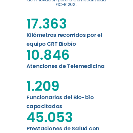
digital a los habitantes...
FIC-R 2021.
Leer más
17.363
Kilómetros recorridos por el
equipo CRT Biobío
10.846
Atenciones de Telemedicina
1.209
Funcionarios del Bio-bío
capacitados
45.053
Prestaciones de Salud con