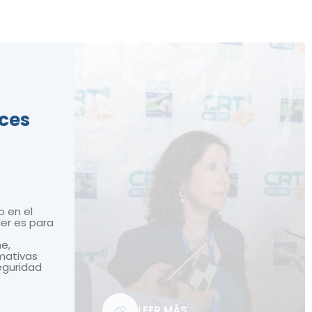
ices
o en el
ler es para
ne,
mativas
seguridad
LEER MÁS