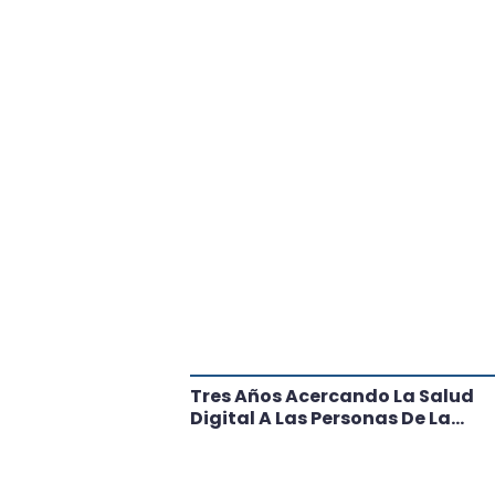
tante Paso
Tres Años Acercando La Salud
l
Digital A Las Personas De La
Región: Conoce Los Logros De
CRT Biobío