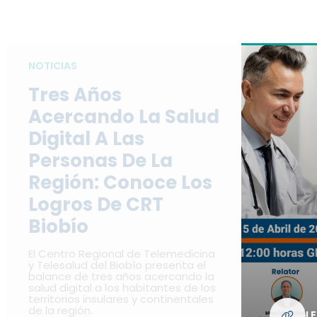
NOTICIAS
Tres Años
Acercando La Salud
Digital A Las
Personas De La
Región: Conoce Los
Logros De CRT
Biobío
El Centro Regional de Telemedicina
y Telesalud del Biobío presenta el
balance de tres años acercando la
salud digital a los habitantes de los
territorios insulares y continentales
de la región.
L