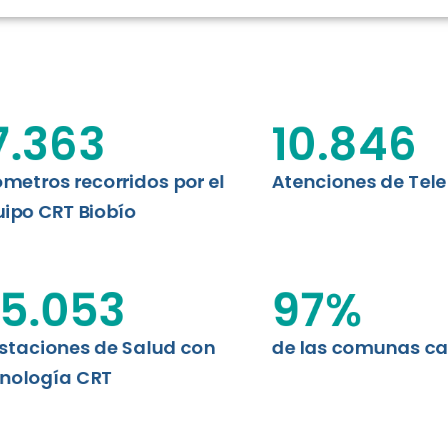
RT BIOBÍO
EVALUA
MEMORI
CLÍNICO
DATOS RECOPILADOS
Telesalud del Biobío presenta el
7.363
10.846
d digital a los habitantes...
I+D+I+E
ABORDAJE CLÍNICO EN
TELESALUD
ómetros recorridos por el
Atenciones de Tel
ipo CRT Biobío
EMPRENDEDORES
ENLACES SATELITALES
5.053
97
%
staciones de Salud con
de las comunas c
MDPA
nología CRT