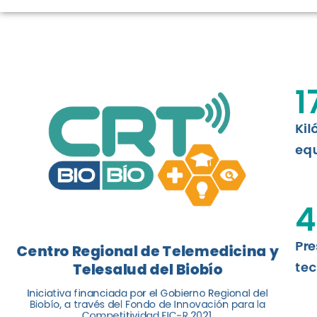
LOGROS DE C
El Centro Regional de Telemedicina y 
1
balance de tres años acercando la salu
Kil
Leer más
equ
4
Pre
Centro Regional de Telemedicina y
tec
Telesalud del Biobío
Iniciativa financiada por el Gobierno Regional del
Biobío, a través del Fondo de Innovación para la
Competitividad FIC-R 2021.