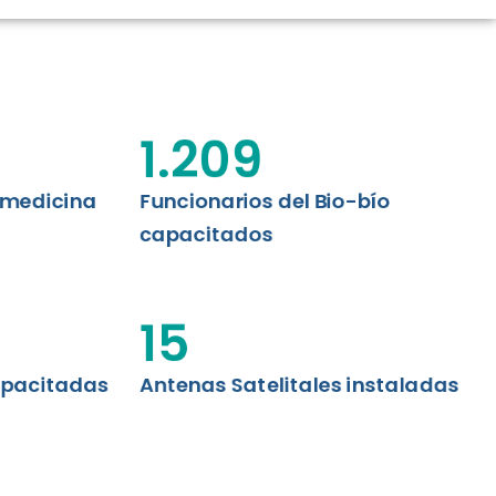
CIÓN RENAL
AS CRT BIOBÍO
 ASISTENCIAL
1.209
emedicina
Funcionarios del Bio-bío
capacitados
15
apacitadas
Antenas Satelitales instaladas