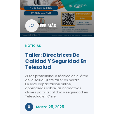
Com
De L
Regi
NOTICIA
LEER MÁS
ndo La
Centr
ión:
Telem
 De
Teles
NOTICIAS
Entre
Taller: Directrices De
Años 
dicina y
Calidad Y Seguridad En
Salud
a el
Telesalud
ndo la
Comun
 de los
¿Eres profesional o técnico en el área
entales de
El proyec
de la salud? ¡Este taller es para ti!
Gobierno
En esta capacitación online,
través de
aprenderás sobre las normativas
periodo
claves para la calidad y seguridad en
Telesalud en Chile.
Di
Marzo 25, 2025