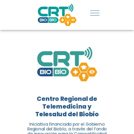
REGIÓN:
CONOCE
LOS
LOGROS
DE CRT
BIOBÍO
Centro Regional de
El Centro Regional de
Telemedicina y
Telemedicina y Telesalud del
Telesalud del Biobío
Biobío presenta el balance de
Iniciativa financiada por el Gobierno
tres años acercando la salud
Regional del Biobío, a través del Fondo
de Innovación para la Competitividad