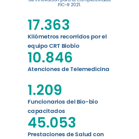
digital a los habitantes...
FIC-R 2021.
Leer más
17.363
Kilómetros recorridos por el
equipo CRT Biobío
10.846
Atenciones de Telemedicina
1.209
Funcionarios del Bio-bío
capacitados
45.053
Prestaciones de Salud con