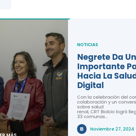
NOTICIAS
Negrete Da U
Importante P
Hacia La Salu
Digital
Con la celebración del co
colaboración y un convers
sobre salud
renal, CRT Biobío logró lle
33 comunas…
Noviembre 27, 2024
EER MÁS