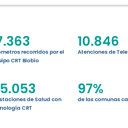
N CHILE
EVALUA
MEMORI
CLÍNICO
DATOS RECOPILADOS
da del estándar internacional
o Regional de Telemedicina y
7.363
10.846
I+D+I+E
niversidad de Concepción...
ABORDAJE CLÍNICO EN
TELESALUD
ómetros recorridos por el
Atenciones de Tel
ipo CRT Biobío
EMPRENDEDORES
ENLACES SATELITALES
5.053
97
%
staciones de Salud con
de las comunas c
MDPA
nología CRT