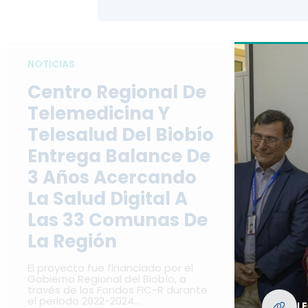
NOTICIAS
Centro Regional De
Telemedicina Y
Telesalud Del Biobío
Entrega Balance De
3 Años Acercando
La Salud Digital A
Las 33 Comunas De
La Región
El proyecto fue financiado por el
Gobierno Regional del Biobío, a
través de los Fondos FIC-R durante
el periodo 2022-2024…
L