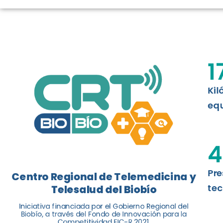
TELESALUD E
La nueva norma chilena 3858, adapta
ISO 13131, fue impulsada por el Centr
1
Telesalud del Biobío, a través de la U
Kil
Leer más
equ
4
Pre
Centro Regional de Telemedicina y
tec
Telesalud del Biobío
Iniciativa financiada por el Gobierno Regional del
Biobío, a través del Fondo de Innovación para la
Competitividad FIC-R 2021.