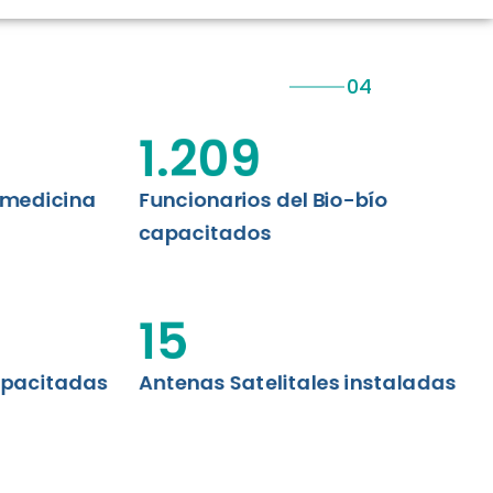
CIÓN RENAL
AS CRT BIOBÍO
 ASISTENCIAL
1.209
emedicina
Funcionarios del Bio-bío
capacitados
15
apacitadas
Antenas Satelitales instaladas