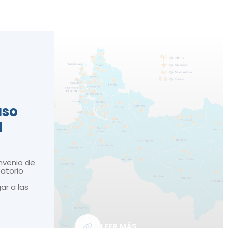
n
aso
d
nvenio de
atorio
gar a las
LEER MÁS