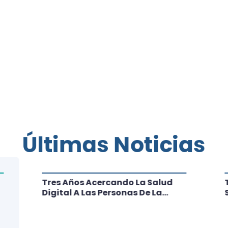
Últimas Noticias
Tres Años Acercando La Salud
Digital A Las Personas De La
Región: Conoce Los Logros De
CRT Biobío