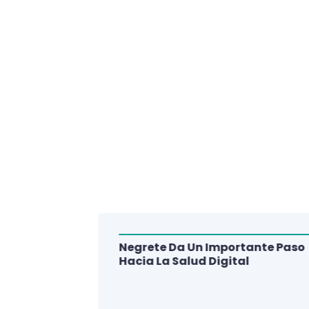
Negrete Da Un Importante Paso
alud Del
Hacia La Salud Digital
e De 3
lud Digital
La Región