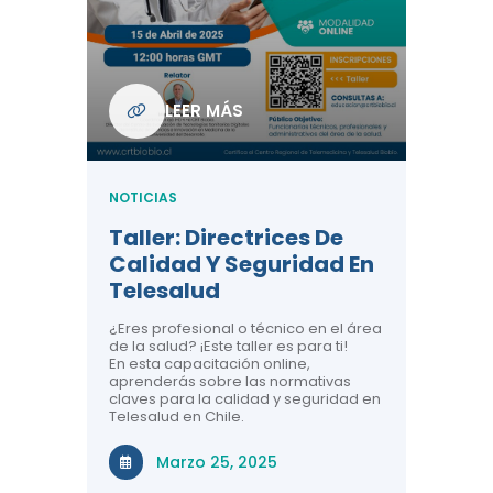
Com
De L
Regi
NOTICIA
LEER MÁS
ndo La
Centr
ión:
Telem
 De
Teles
NOTICIAS
Entre
Taller: Directrices De
Años 
dicina y
Calidad Y Seguridad En
Salud
a el
Telesalud
ndo la
Comun
 de los
¿Eres profesional o técnico en el área
entales de
El proyec
de la salud? ¡Este taller es para ti!
Gobierno
En esta capacitación online,
través de
aprenderás sobre las normativas
periodo
claves para la calidad y seguridad en
Telesalud en Chile.
Di
Marzo 25, 2025