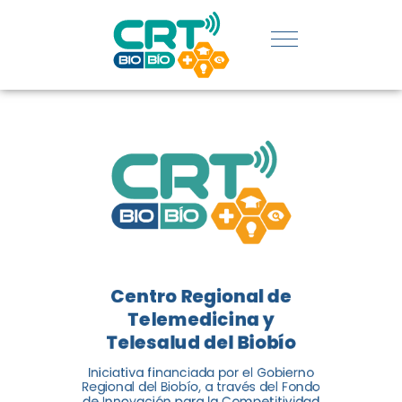
REGIÓN:
CONOCE
LOS
LOGROS
DE CRT
BIOBÍO
Centro Regional de
El Centro Regional de
Telemedicina y
Telemedicina y Telesalud del
Telesalud del Biobío
Biobío presenta el balance de
Iniciativa financiada por el Gobierno
tres años acercando la salud
Regional del Biobío, a través del Fondo
de Innovación para la Competitividad