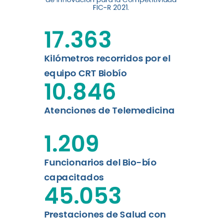
digital a los habitantes...
FIC-R 2021.
Leer más
17.363
Kilómetros recorridos por el
equipo CRT Biobío
10.846
Atenciones de Telemedicina
1.209
Funcionarios del Bio-bío
capacitados
45.053
Prestaciones de Salud con