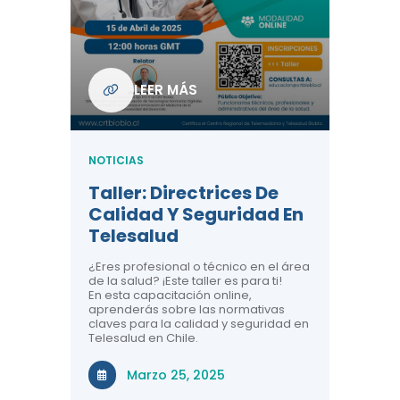
Com
De L
Regi
NOTICIA
LEER MÁS
ndo La
Centr
ión:
Telem
 De
Teles
NOTICIAS
Entre
Taller: Directrices De
Años 
dicina y
Calidad Y Seguridad En
Salud
a el
Telesalud
ndo la
Comun
 de los
¿Eres profesional o técnico en el área
entales de
El proyec
de la salud? ¡Este taller es para ti!
Gobierno
En esta capacitación online,
través de
aprenderás sobre las normativas
periodo
claves para la calidad y seguridad en
Telesalud en Chile.
Di
Marzo 25, 2025