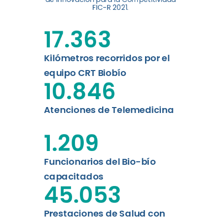
digital a los habitantes...
FIC-R 2021.
Leer más
17.363
Kilómetros recorridos por el
equipo CRT Biobío
10.846
Atenciones de Telemedicina
1.209
Funcionarios del Bio-bío
capacitados
45.053
Prestaciones de Salud con