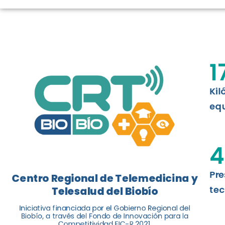
LOGROS DE C
El Centro Regional de Telemedicina y 
1
balance de tres años acercando la salu
Kil
Leer más
equ
4
Pre
Centro Regional de Telemedicina y
tec
Telesalud del Biobío
Iniciativa financiada por el Gobierno Regional del
Biobío, a través del Fondo de Innovación para la
Competitividad FIC-R 2021.