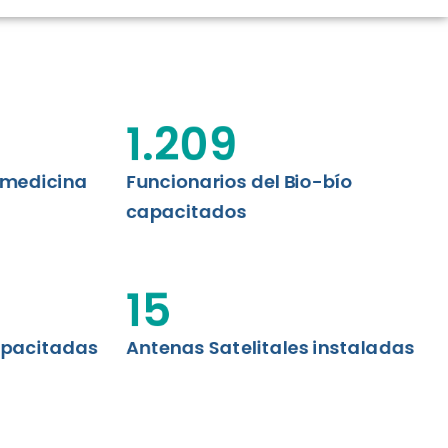
CIÓN RENAL
AS CRT BIOBÍO
 ASISTENCIAL
1.209
emedicina
Funcionarios del Bio-bío
capacitados
15
apacitadas
Antenas Satelitales instaladas