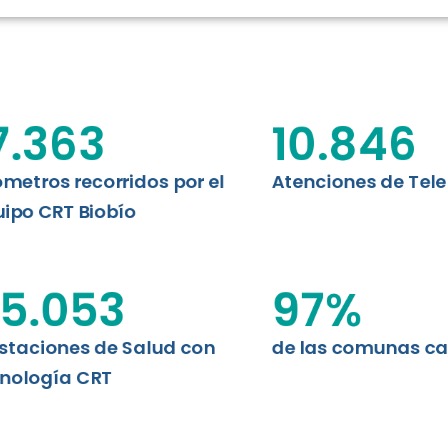
RT BIOBÍO
EVALUA
MEMORI
CLÍNICO
DATOS RECOPILADOS
Telesalud del Biobío presenta el
7.363
10.846
d digital a los habitantes...
I+D+I+E
ABORDAJE CLÍNICO EN
TELESALUD
ómetros recorridos por el
Atenciones de Tel
ipo CRT Biobío
EMPRENDEDORES
ENLACES SATELITALES
5.053
97
%
staciones de Salud con
de las comunas c
MDPA
nología CRT