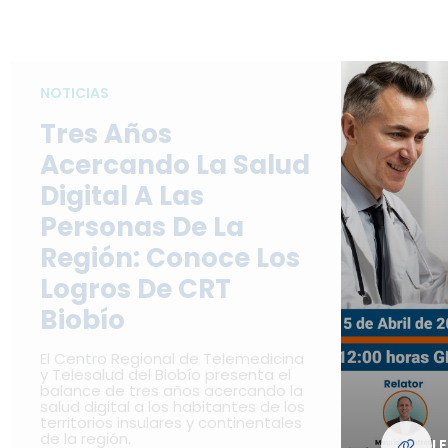
NOTICIAS
Tres Años
Acercando La Salud
Digital A Las
Personas De La
Región: Conoce Los
Logros De CRT
Biobío
El Centro Regional de Telemedicina
y Telesalud del Biobío presenta el
balance de tres años acercando la
salud digital a los habitantes de los
territorios insulares y continentales
de la región.
L