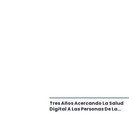
tante Paso
Tres Años Acercando La Salud
l
Digital A Las Personas De La
Región: Conoce Los Logros De
CRT Biobío