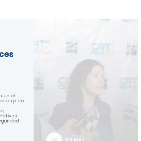
ices
o en el
ler es para
ne,
mativas
seguridad
LEER MÁS