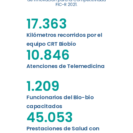
digital a los habitantes...
FIC-R 2021.
Leer más
17.363
Kilómetros recorridos por el
equipo CRT Biobío
10.846
Atenciones de Telemedicina
1.209
Funcionarios del Bio-bío
capacitados
45.053
Prestaciones de Salud con