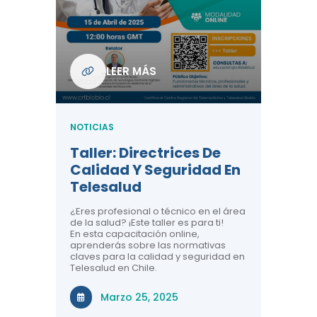
Com
De L
Regi
NOTICIA
LEER MÁS
ndo La
Centr
ión:
Telem
 De
Teles
NOTICIAS
Entre
Taller: Directrices De
Años 
dicina y
Calidad Y Seguridad En
Salud
a el
Telesalud
ndo la
Comun
 de los
¿Eres profesional o técnico en el área
entales de
El proyec
de la salud? ¡Este taller es para ti!
Gobierno
En esta capacitación online,
través de
aprenderás sobre las normativas
periodo
claves para la calidad y seguridad en
Telesalud en Chile.
Di
Marzo 25, 2025