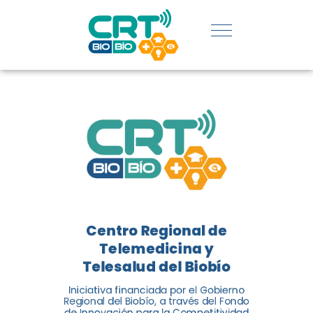
REGIÓN:
CONOCE
LOS
LOGROS
DE CRT
BIOBÍO
Centro Regional de
El Centro Regional de
Telemedicina y
Telemedicina y Telesalud del
Telesalud del Biobío
Biobío presenta el balance de
Iniciativa financiada por el Gobierno
tres años acercando la salud
Regional del Biobío, a través del Fondo
de Innovación para la Competitividad