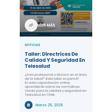
Com
De L
Regi
NOTICIA
LEER MÁS
ndo La
Centr
ión:
Telem
 De
Teles
NOTICIAS
Entre
Taller: Directrices De
Años 
dicina y
Calidad Y Seguridad En
Salud
a el
Telesalud
ndo la
Comun
 de los
¿Eres profesional o técnico en el área
entales de
El proyec
de la salud? ¡Este taller es para ti!
Gobierno
En esta capacitación online,
través de
aprenderás sobre las normativas
periodo
claves para la calidad y seguridad en
Telesalud en Chile.
Di
Marzo 25, 2025