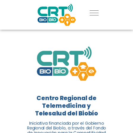
REGIÓN:
CONOCE
LOS
LOGROS
DE CRT
BIOBÍO
Centro Regional de
El Centro Regional de
Telemedicina y
Telemedicina y Telesalud del
Telesalud del Biobío
Biobío presenta el balance de
Iniciativa financiada por el Gobierno
tres años acercando la salud
Regional del Biobío, a través del Fondo
de Innovación para la Competitividad