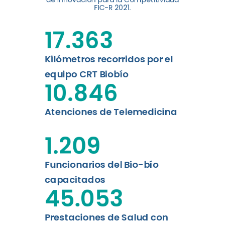
digital a los habitantes...
FIC-R 2021.
Leer más
17.363
Kilómetros recorridos por el
equipo CRT Biobío
10.846
Atenciones de Telemedicina
1.209
Funcionarios del Bio-bío
capacitados
45.053
Prestaciones de Salud con