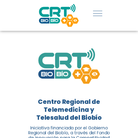
REGIÓN:
CONOCE
LOS
LOGROS
DE CRT
BIOBÍO
Centro Regional de
El Centro Regional de
Telemedicina y
Telemedicina y Telesalud del
Telesalud del Biobío
Biobío presenta el balance de
Iniciativa financiada por el Gobierno
tres años acercando la salud
Regional del Biobío, a través del Fondo
de Innovación para la Competitividad