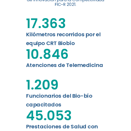
digital a los habitantes...
FIC-R 2021.
Leer más
17.363
Kilómetros recorridos por el
equipo CRT Biobío
10.846
Atenciones de Telemedicina
1.209
Funcionarios del Bio-bío
capacitados
45.053
Prestaciones de Salud con