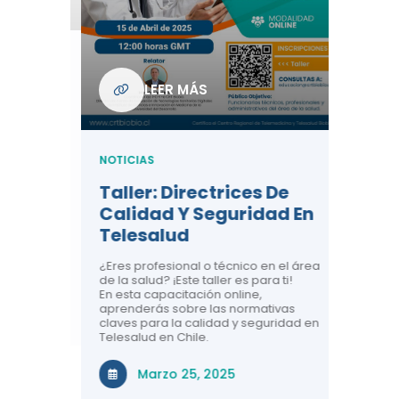
Com
De L
Regi
NOTICIA
LEER MÁS
ndo La
Centr
ión:
Telem
 De
Teles
NOTICIAS
Entre
Taller: Directrices De
Años 
dicina y
Calidad Y Seguridad En
Salud
a el
Telesalud
ndo la
Comun
 de los
¿Eres profesional o técnico en el área
entales de
El proyec
de la salud? ¡Este taller es para ti!
Gobierno
En esta capacitación online,
través de
aprenderás sobre las normativas
periodo
claves para la calidad y seguridad en
Telesalud en Chile.
Di
Marzo 25, 2025