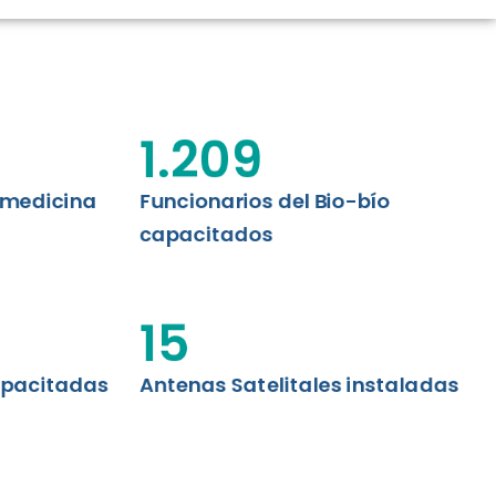
CIÓN RENAL
AS CRT BIOBÍO
 ASISTENCIAL
1.209
emedicina
Funcionarios del Bio-bío
capacitados
15
apacitadas
Antenas Satelitales instaladas