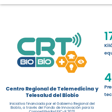
LOGROS DE C
El Centro Regional de Telemedicina y 
1
balance de tres años acercando la salu
Kil
Leer más
equ
4
Pre
Centro Regional de Telemedicina y
tec
Telesalud del Biobío
Iniciativa financiada por el Gobierno Regional del
Biobío, a través del Fondo de Innovación para la
Competitividad FIC-R 2021.