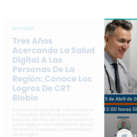
NOTICIAS
Tres Años
Acercando La Salud
Digital A Las
Personas De La
Región: Conoce Los
Logros De CRT
Biobío
El Centro Regional de Telemedicina
y Telesalud del Biobío presenta el
balance de tres años acercando la
salud digital a los habitantes de los
territorios insulares y continentales
de la región.
L