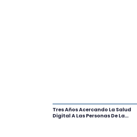
tante Paso
Tres Años Acercando La Salud
l
Digital A Las Personas De La
Región: Conoce Los Logros De
CRT Biobío