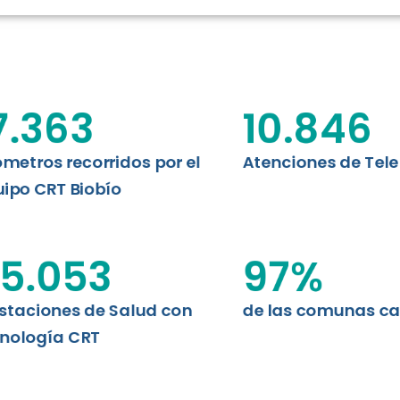
RT BIOBÍO
EVALUA
MEMORI
CLÍNICO
DATOS RECOPILADOS
Telesalud del Biobío presenta el
7.363
10.846
d digital a los habitantes...
I+D+I+E
ABORDAJE CLÍNICO EN
TELESALUD
ómetros recorridos por el
Atenciones de Tel
ipo CRT Biobío
EMPRENDEDORES
ENLACES SATELITALES
5.053
97
%
staciones de Salud con
de las comunas c
MDPA
nología CRT