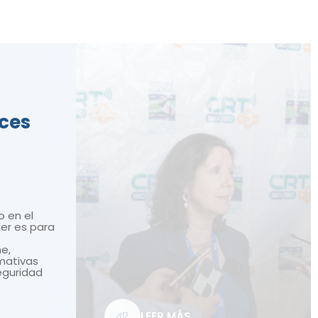
ices
o en el
ler es para
ne,
mativas
seguridad
LEER MÁS