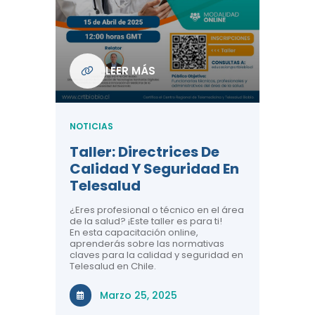
Com
De L
Regi
NOTICIA
LEER MÁS
ndo La
Centr
ión:
Telem
 De
Teles
NOTICIAS
Entre
Taller: Directrices De
Años 
dicina y
Calidad Y Seguridad En
Salud
a el
Telesalud
ndo la
Comun
 de los
¿Eres profesional o técnico en el área
entales de
El proyec
de la salud? ¡Este taller es para ti!
Gobierno
En esta capacitación online,
través de
aprenderás sobre las normativas
periodo
claves para la calidad y seguridad en
Telesalud en Chile.
Di
Marzo 25, 2025