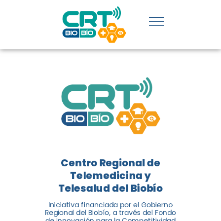
REGIÓN:
CONOCE
LOS
LOGROS
DE CRT
BIOBÍO
Centro Regional de
El Centro Regional de
Telemedicina y
Telemedicina y Telesalud del
Telesalud del Biobío
Biobío presenta el balance de
Iniciativa financiada por el Gobierno
tres años acercando la salud
Regional del Biobío, a través del Fondo
de Innovación para la Competitividad