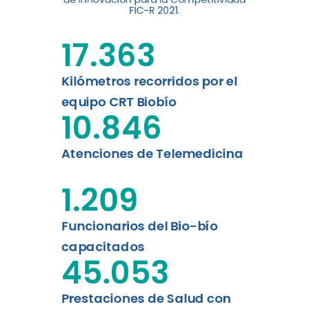
digital a los habitantes...
FIC-R 2021.
Leer más
17.363
Kilómetros recorridos por el
equipo CRT Biobío
10.846
Atenciones de Telemedicina
1.209
Funcionarios del Bio-bío
capacitados
45.053
Prestaciones de Salud con