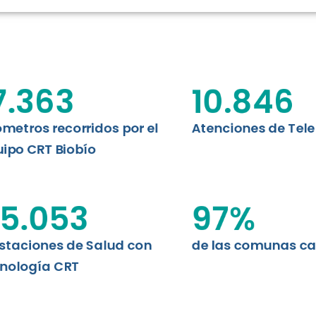
RT BIOBÍO
EVALUA
MEMORI
CLÍNICO
DATOS RECOPILADOS
Telesalud del Biobío presenta el
7.363
10.846
d digital a los habitantes...
I+D+I+E
ABORDAJE CLÍNICO EN
TELESALUD
ómetros recorridos por el
Atenciones de Tel
ipo CRT Biobío
EMPRENDEDORES
ENLACES SATELITALES
5.053
97
%
staciones de Salud con
de las comunas c
MDPA
nología CRT