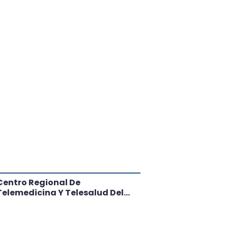
Centro Regional De
Negrete Da
Telemedicina Y Telesalud Del
Hacia La Sa
Biobío Entrega Balance De 3
Años Acercando La Salud Digital
A Las 33 Comunas De La Región