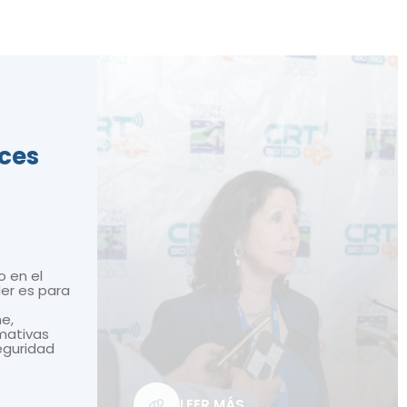
ices
o en el
ler es para
ne,
mativas
seguridad
LEER MÁS