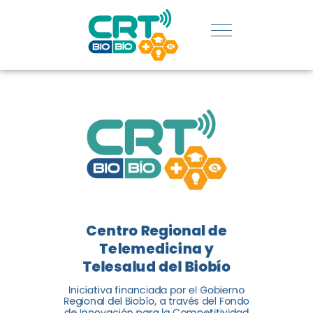
REGIÓN:
CONOCE
LOS
LOGROS
DE CRT
BIOBÍO
Centro Regional de
El Centro Regional de
Telemedicina y
Telemedicina y Telesalud del
Telesalud del Biobío
Biobío presenta el balance de
Iniciativa financiada por el Gobierno
tres años acercando la salud
Regional del Biobío, a través del Fondo
de Innovación para la Competitividad