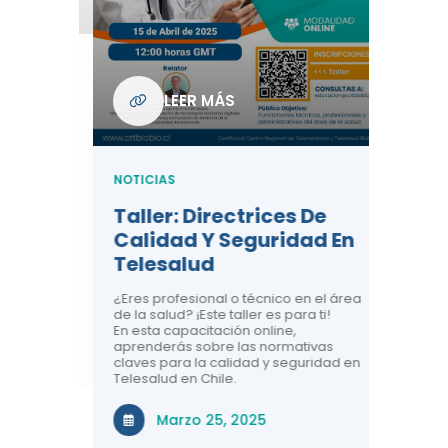
Com
De L
Regi
NOTICIA
LEER MÁS
ndo La
Centr
ión:
Telem
 De
Teles
NOTICIAS
Entre
Taller: Directrices De
Años 
dicina y
Calidad Y Seguridad En
Salud
a el
Telesalud
ndo la
Comun
 de los
¿Eres profesional o técnico en el área
entales de
El proyec
de la salud? ¡Este taller es para ti!
Gobierno
En esta capacitación online,
través de
aprenderás sobre las normativas
periodo
claves para la calidad y seguridad en
Telesalud en Chile.
Di
Marzo 25, 2025