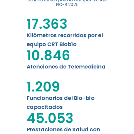
digital a los habitantes...
FIC-R 2021.
Leer más
17.363
Kilómetros recorridos por el
equipo CRT Biobío
10.846
Atenciones de Telemedicina
1.209
Funcionarios del Bio-bío
capacitados
45.053
Prestaciones de Salud con