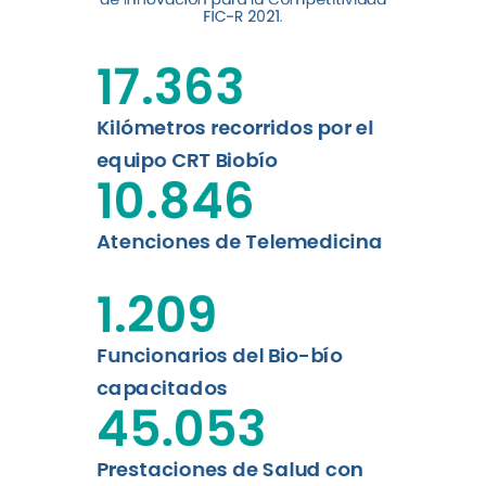
FIC-R 2021.
Leer más
17.363
Kilómetros recorridos por el
equipo CRT Biobío
10.846
Atenciones de Telemedicina
1.209
Funcionarios del Bio-bío
capacitados
45.053
Prestaciones de Salud con