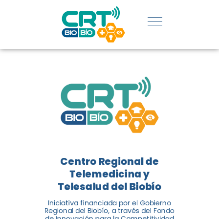
UDEC EN
CATEGORÍA
DE
INNOVACIÓN
SOCIAL
El Centro Regional de
Telemedicina y Telesalud del
Centro Regional de
Biobío (CRT Biobío) fue
Telemedicina y
reconocido reconocido en los
Telesalud del Biobío
Premios de Vinculación con el
Medio 2024...
Iniciativa financiada por el Gobierno
Regional del Biobío, a través del Fondo
de Innovación para la Competitividad