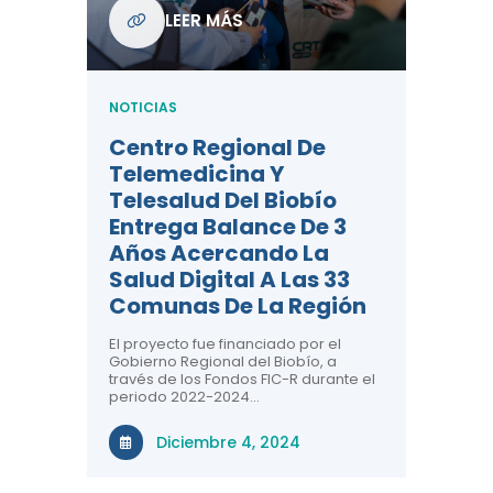
Com
LEER MÁS
De L
Regi
NOTICIAS
NOTICIA
Centro Regional De
Negre
Telemedicina Y
Impor
Telesalud Del Biobío
La Sa
Entrega Balance De 3
 De
Con la c
Años Acercando La
colabora
ad En
sobre sa
Salud Digital A Las 33
renal, CR
Comunas De La Región
comuna
n el área
El proyecto fue financiado por el
a ti!
N
Gobierno Regional del Biobío, a
través de los Fondos FIC-R durante el
tivas
periodo 2022-2024…
uridad en
Diciembre 4, 2024