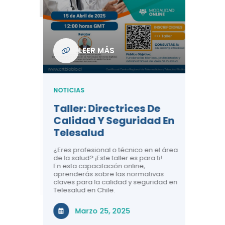
Com
De L
Regi
NOTICIA
LEER MÁS
ndo La
Centr
ión:
Telem
 De
Teles
NOTICIAS
Entre
Taller: Directrices De
Años 
dicina y
Calidad Y Seguridad En
Salud
a el
Telesalud
ndo la
Comun
 de los
¿Eres profesional o técnico en el área
entales de
El proyec
de la salud? ¡Este taller es para ti!
Gobierno
En esta capacitación online,
través de
aprenderás sobre las normativas
periodo
claves para la calidad y seguridad en
Telesalud en Chile.
Di
Marzo 25, 2025