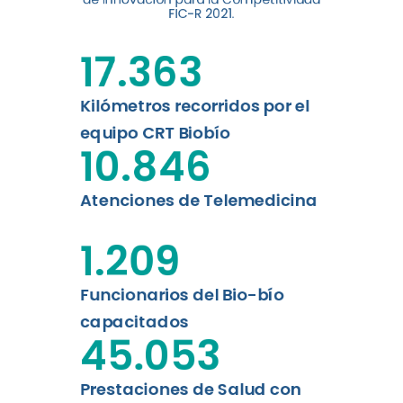
digital a los habitantes...
FIC-R 2021.
Leer más
17.363
Kilómetros recorridos por el
equipo CRT Biobío
10.846
Atenciones de Telemedicina
1.209
Funcionarios del Bio-bío
capacitados
45.053
Prestaciones de Salud con