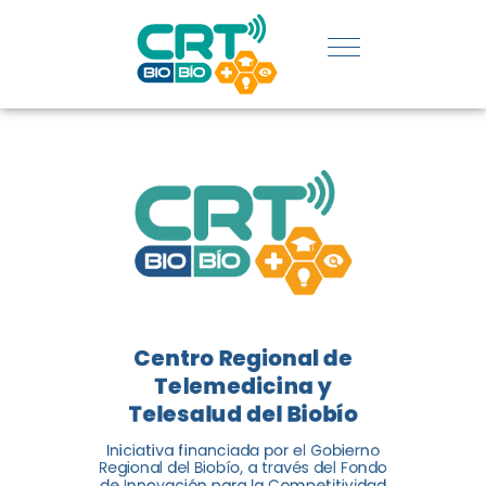
REGIÓN:
CONOCE
LOS
LOGROS
DE CRT
BIOBÍO
Centro Regional de
El Centro Regional de
Telemedicina y
Telemedicina y Telesalud del
Telesalud del Biobío
Biobío presenta el balance de
Iniciativa financiada por el Gobierno
tres años acercando la salud
Regional del Biobío, a través del Fondo
de Innovación para la Competitividad