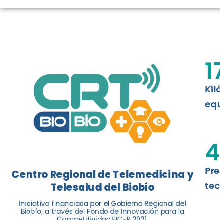
LOGROS DE C
El Centro Regional de Telemedicina y 
1
balance de tres años acercando la salu
Kil
Leer más
equ
4
Pre
Centro Regional de Telemedicina y
tec
Telesalud del Biobío
Iniciativa financiada por el Gobierno Regional del
Biobío, a través del Fondo de Innovación para la
Competitividad FIC-R 2021.