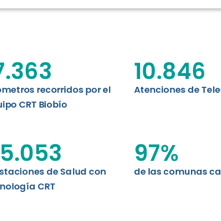
RT BIOBÍO
EVALUA
MEMORI
CLÍNICO
DATOS RECOPILADOS
Telesalud del Biobío presenta el
7.363
10.846
d digital a los habitantes...
I+D+I+E
ABORDAJE CLÍNICO EN
TELESALUD
ómetros recorridos por el
Atenciones de Tel
ipo CRT Biobío
EMPRENDEDORES
ENLACES SATELITALES
5.053
97
%
staciones de Salud con
de las comunas c
MDPA
nología CRT