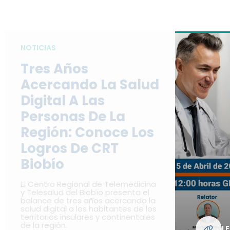
NOTICIAS
Tres Años
Acercando La Salud
Digital A Las
Personas De La
Región: Conoce Los
Logros De CRT
Biobío
El Centro Regional de Telemedicina
y Telesalud del Biobío presenta el
balance de tres años acercando la
salud digital a los habitantes de los
territorios insulares y continentales
de la región.
L