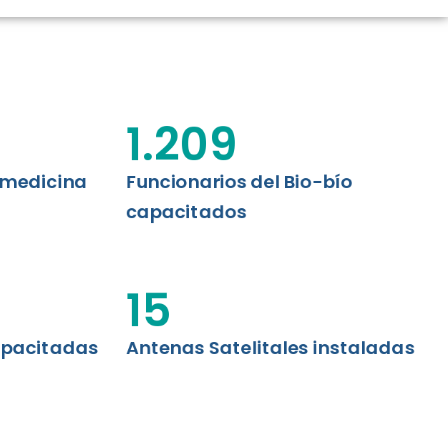
CIÓN RENAL
AS CRT BIOBÍO
 ASISTENCIAL
1.209
emedicina
Funcionarios del Bio-bío
capacitados
15
apacitadas
Antenas Satelitales instaladas