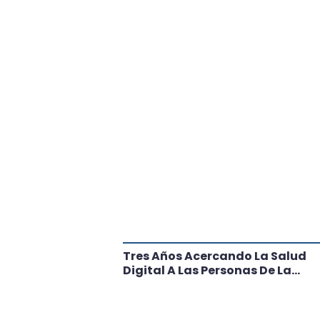
tante Paso
Tres Años Acercando La Salud
l
Digital A Las Personas De La
Región: Conoce Los Logros De
CRT Biobío