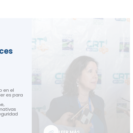
ices
o en el
ler es para
ne,
mativas
seguridad
LEER MÁS