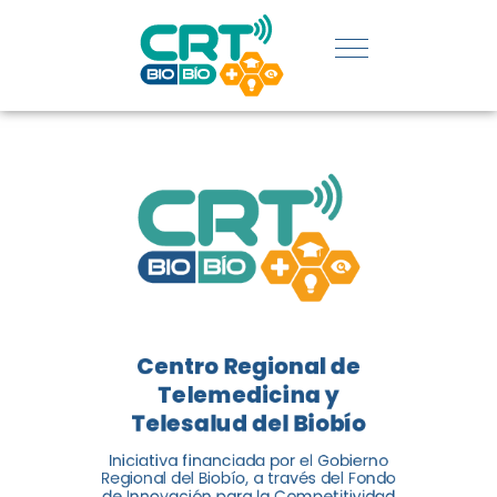
REGIÓN:
CONOCE
LOS
LOGROS
DE CRT
BIOBÍO
Centro Regional de
El Centro Regional de
Telemedicina y
Telemedicina y Telesalud del
Telesalud del Biobío
Biobío presenta el balance de
Iniciativa financiada por el Gobierno
tres años acercando la salud
Regional del Biobío, a través del Fondo
de Innovación para la Competitividad