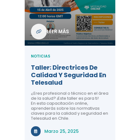
Com
De L
Regi
NOTICIA
LEER MÁS
ndo La
Centr
ión:
Telem
 De
Teles
NOTICIAS
Entre
Taller: Directrices De
Años 
dicina y
Calidad Y Seguridad En
Salud
a el
Telesalud
ndo la
Comun
 de los
¿Eres profesional o técnico en el área
entales de
El proyec
de la salud? ¡Este taller es para ti!
Gobierno
En esta capacitación online,
través de
aprenderás sobre las normativas
periodo
claves para la calidad y seguridad en
Telesalud en Chile.
Di
Marzo 25, 2025