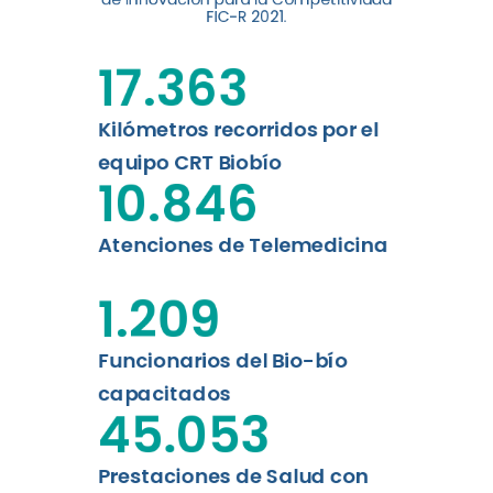
digital a los habitantes...
FIC-R 2021.
Leer más
17.363
Kilómetros recorridos por el
equipo CRT Biobío
10.846
Atenciones de Telemedicina
1.209
Funcionarios del Bio-bío
capacitados
45.053
Prestaciones de Salud con