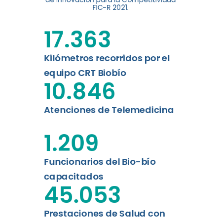
digital a los habitantes...
FIC-R 2021.
Leer más
17.363
Kilómetros recorridos por el
equipo CRT Biobío
10.846
Atenciones de Telemedicina
1.209
Funcionarios del Bio-bío
capacitados
45.053
Prestaciones de Salud con