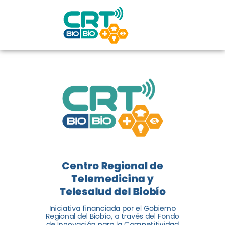
REGIÓN:
CONOCE
LOS
LOGROS
DE CRT
BIOBÍO
Centro Regional de
El Centro Regional de
Telemedicina y
Telemedicina y Telesalud del
Telesalud del Biobío
Biobío presenta el balance de
Iniciativa financiada por el Gobierno
tres años acercando la salud
Regional del Biobío, a través del Fondo
de Innovación para la Competitividad