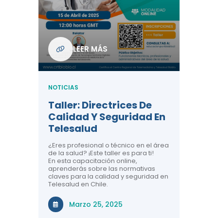
Com
De L
Regi
NOTICIA
LEER MÁS
ndo La
Centr
ión:
Telem
 De
Teles
NOTICIAS
Entre
Taller: Directrices De
Años 
dicina y
Calidad Y Seguridad En
Salud
a el
Telesalud
ndo la
Comun
 de los
¿Eres profesional o técnico en el área
entales de
El proyec
de la salud? ¡Este taller es para ti!
Gobierno
En esta capacitación online,
través de
aprenderás sobre las normativas
periodo
claves para la calidad y seguridad en
Telesalud en Chile.
Di
Marzo 25, 2025