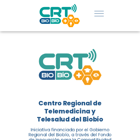
REGIÓN:
CONOCE
LOS
LOGROS
DE CRT
BIOBÍO
Centro Regional de
El Centro Regional de
Telemedicina y
Telemedicina y Telesalud del
Telesalud del Biobío
Biobío presenta el balance de
Iniciativa financiada por el Gobierno
tres años acercando la salud
Regional del Biobío, a través del Fondo
de Innovación para la Competitividad