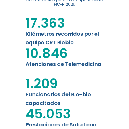
digital a los habitantes...
FIC-R 2021.
Leer más
17.363
Kilómetros recorridos por el
equipo CRT Biobío
10.846
Atenciones de Telemedicina
1.209
Funcionarios del Bio-bío
capacitados
45.053
Prestaciones de Salud con