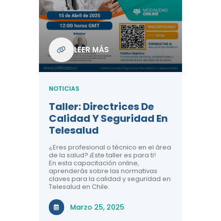
Com
De L
Regi
NOTICIA
LEER MÁS
ndo La
Centr
ión:
Telem
 De
Teles
NOTICIAS
Entre
Taller: Directrices De
Años 
dicina y
Calidad Y Seguridad En
Salud
a el
Telesalud
ndo la
Comun
 de los
¿Eres profesional o técnico en el área
entales de
El proyec
de la salud? ¡Este taller es para ti!
Gobierno
En esta capacitación online,
través de
aprenderás sobre las normativas
periodo
claves para la calidad y seguridad en
Telesalud en Chile.
Di
Marzo 25, 2025