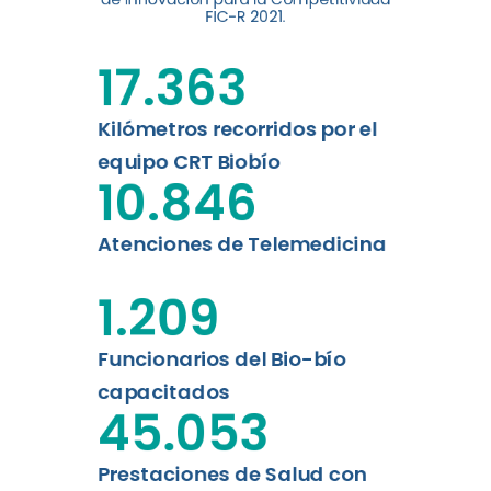
FIC-R 2021.
Leer más
17.363
Kilómetros recorridos por el
equipo CRT Biobío
10.846
Atenciones de Telemedicina
1.209
Funcionarios del Bio-bío
capacitados
45.053
Prestaciones de Salud con