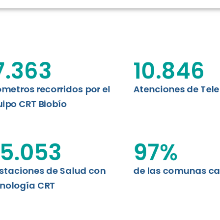
RT BIOBÍO
EVALUA
MEMORI
CLÍNICO
DATOS RECOPILADOS
Telesalud del Biobío presenta el
7.363
10.846
d digital a los habitantes...
I+D+I+E
ABORDAJE CLÍNICO EN
TELESALUD
ómetros recorridos por el
Atenciones de Tel
ipo CRT Biobío
EMPRENDEDORES
ENLACES SATELITALES
5.053
97
%
staciones de Salud con
de las comunas c
MDPA
nología CRT