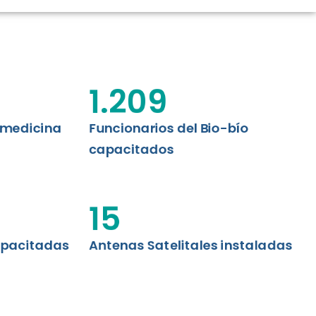
CIÓN RENAL
AS CRT BIOBÍO
 ASISTENCIAL
1.209
emedicina
Funcionarios del Bio-bío
capacitados
15
apacitadas
Antenas Satelitales instaladas