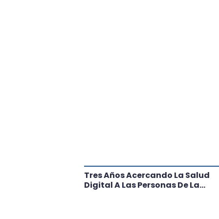
tante Paso
Tres Años Acercando La Salud
l
Digital A Las Personas De La
Región: Conoce Los Logros De
CRT Biobío