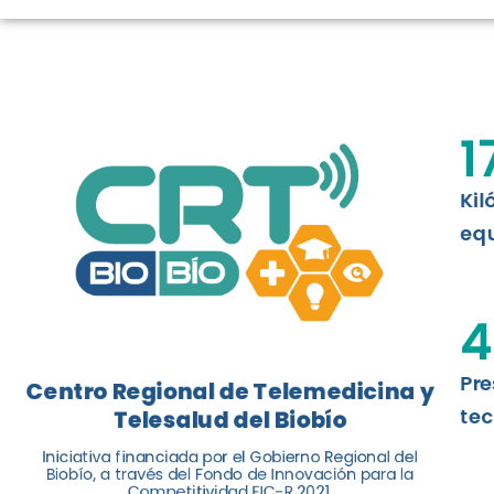
LOGROS DE C
El Centro Regional de Telemedicina y 
1
balance de tres años acercando la salu
Kil
Leer más
equ
4
Pre
Centro Regional de Telemedicina y
tec
Telesalud del Biobío
Iniciativa financiada por el Gobierno Regional del
Biobío, a través del Fondo de Innovación para la
Competitividad FIC-R 2021.