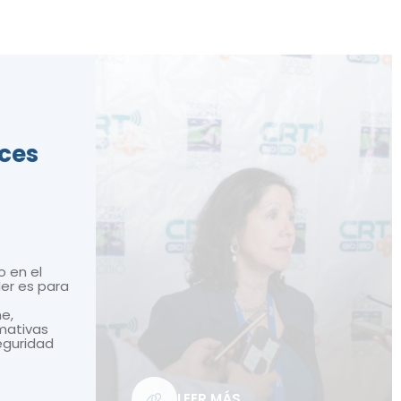
ices
o en el
ler es para
ne,
mativas
seguridad
LEER MÁS