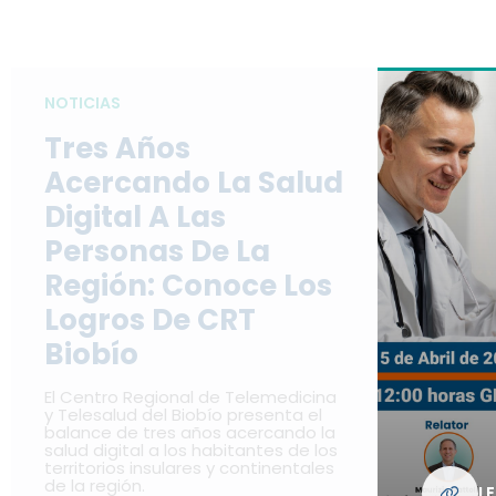
NOTICIAS
Tres Años
Acercando La Salud
Digital A Las
Personas De La
Región: Conoce Los
Logros De CRT
Biobío
El Centro Regional de Telemedicina
y Telesalud del Biobío presenta el
balance de tres años acercando la
salud digital a los habitantes de los
territorios insulares y continentales
de la región.
L