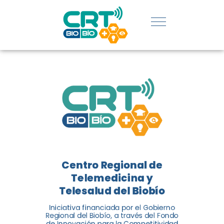
REGIÓN:
CONOCE
LOS
LOGROS
DE CRT
BIOBÍO
Centro Regional de
El Centro Regional de
Telemedicina y
Telemedicina y Telesalud del
Telesalud del Biobío
Biobío presenta el balance de
Iniciativa financiada por el Gobierno
tres años acercando la salud
Regional del Biobío, a través del Fondo
de Innovación para la Competitividad