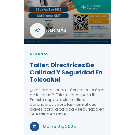
Com
De L
Regi
NOTICIA
LEER MÁS
ndo La
Centr
ión:
Telem
 De
Teles
NOTICIAS
Entre
Taller: Directrices De
Años 
dicina y
Calidad Y Seguridad En
Salud
a el
Telesalud
ndo la
Comun
 de los
¿Eres profesional o técnico en el área
entales de
El proyec
de la salud? ¡Este taller es para ti!
Gobierno
En esta capacitación online,
través de
aprenderás sobre las normativas
periodo
claves para la calidad y seguridad en
Telesalud en Chile.
Di
Marzo 25, 2025