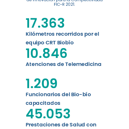
digital a los habitantes...
FIC-R 2021.
Leer más
17.363
Kilómetros recorridos por el
equipo CRT Biobío
10.846
Atenciones de Telemedicina
1.209
Funcionarios del Bio-bío
capacitados
45.053
Prestaciones de Salud con