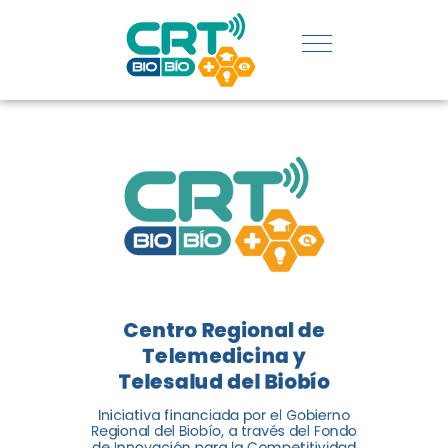
REGIÓN:
CONOCE
LOS
LOGROS
DE CRT
BIOBÍO
Centro Regional de
El Centro Regional de
Telemedicina y
Telemedicina y Telesalud del
Telesalud del Biobío
Biobío presenta el balance de
Iniciativa financiada por el Gobierno
tres años acercando la salud
Regional del Biobío, a través del Fondo
de Innovación para la Competitividad