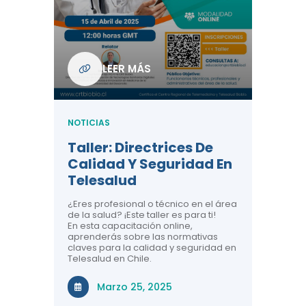
Com
De L
Regi
NOTICIA
LEER MÁS
ndo La
Centr
ión:
Telem
 De
Teles
NOTICIAS
Entre
Taller: Directrices De
Años 
dicina y
Calidad Y Seguridad En
Salud
a el
Telesalud
ndo la
Comun
 de los
¿Eres profesional o técnico en el área
entales de
El proyec
de la salud? ¡Este taller es para ti!
Gobierno
En esta capacitación online,
través de
aprenderás sobre las normativas
periodo
claves para la calidad y seguridad en
Telesalud en Chile.
Di
Marzo 25, 2025