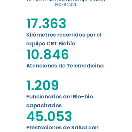
digital a los habitantes...
FIC-R 2021.
Leer más
17.363
Kilómetros recorridos por el
equipo CRT Biobío
10.846
Atenciones de Telemedicina
1.209
Funcionarios del Bio-bío
capacitados
45.053
Prestaciones de Salud con