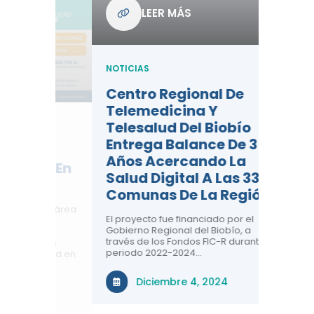
Com
LEER MÁS
De L
Regi
NOTICIAS
NOTICIA
Centro Regional De
Negre
Telemedicina Y
Impor
Telesalud Del Biobío
La Sa
Entrega Balance De 3
 De
Con la c
Años Acercando La
colabora
ad En
sobre sa
Salud Digital A Las 33
renal, CR
Comunas De La Región
comuna
n el área
El proyecto fue financiado por el
a ti!
N
Gobierno Regional del Biobío, a
través de los Fondos FIC-R durante el
tivas
periodo 2022-2024…
uridad en
Diciembre 4, 2024