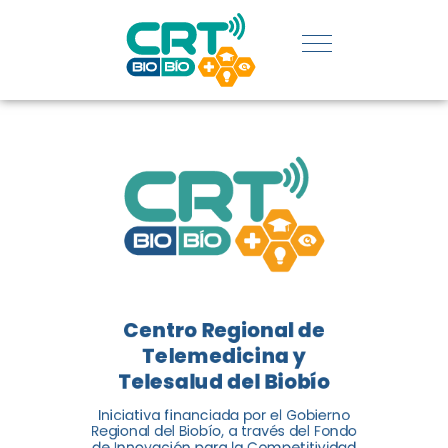
UDEC EN
CATEGORÍA
DE
INNOVACIÓN
SOCIAL
El Centro Regional de
Telemedicina y Telesalud del
Centro Regional de
Biobío (CRT Biobío) fue
Telemedicina y
reconocido reconocido en los
Telesalud del Biobío
Premios de Vinculación con el
Medio 2024...
Iniciativa financiada por el Gobierno
Regional del Biobío, a través del Fondo
de Innovación para la Competitividad