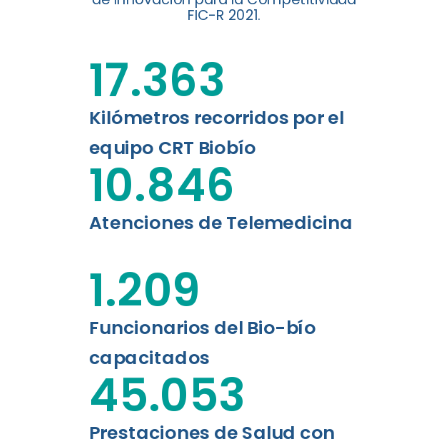
FIC-R 2021.
Leer más
17.363
Kilómetros recorridos por el
equipo CRT Biobío
10.846
Atenciones de Telemedicina
1.209
Funcionarios del Bio-bío
capacitados
45.053
Prestaciones de Salud con