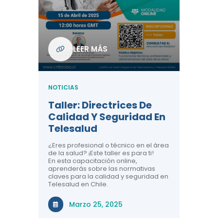
Com
De L
Regi
NOTICIA
LEER MÁS
ndo La
Centr
ión:
Telem
 De
Teles
NOTICIAS
Entre
Taller: Directrices De
Años 
dicina y
Calidad Y Seguridad En
Salud
a el
Telesalud
ndo la
Comun
 de los
¿Eres profesional o técnico en el área
entales de
El proyec
de la salud? ¡Este taller es para ti!
Gobierno
En esta capacitación online,
través de
aprenderás sobre las normativas
periodo
claves para la calidad y seguridad en
Telesalud en Chile.
Di
Marzo 25, 2025