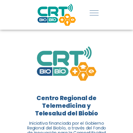
REGIÓN:
CONOCE
LOS
LOGROS
DE CRT
BIOBÍO
Centro Regional de
El Centro Regional de
Telemedicina y
Telemedicina y Telesalud del
Telesalud del Biobío
Biobío presenta el balance de
Iniciativa financiada por el Gobierno
tres años acercando la salud
Regional del Biobío, a través del Fondo
de Innovación para la Competitividad