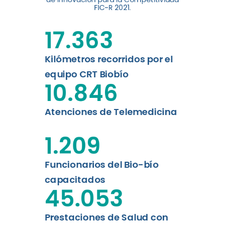
digital a los habitantes...
FIC-R 2021.
Leer más
17.363
Kilómetros recorridos por el
equipo CRT Biobío
10.846
Atenciones de Telemedicina
1.209
Funcionarios del Bio-bío
capacitados
45.053
Prestaciones de Salud con