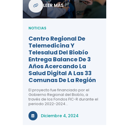
Com
LEER MÁS
De L
Regi
NOTICIAS
NOTICIA
Centro Regional De
Negre
Telemedicina Y
Impor
Telesalud Del Biobío
La Sa
Entrega Balance De 3
 De
Con la c
Años Acercando La
colabora
ad En
sobre sa
Salud Digital A Las 33
renal, CR
Comunas De La Región
comuna
n el área
El proyecto fue financiado por el
a ti!
N
Gobierno Regional del Biobío, a
través de los Fondos FIC-R durante el
tivas
periodo 2022-2024…
uridad en
Diciembre 4, 2024