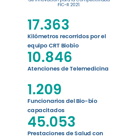
FIC-R 2021.
Leer más
17.363
Kilómetros recorridos por el
equipo CRT Biobío
10.846
Atenciones de Telemedicina
1.209
Funcionarios del Bio-bío
capacitados
45.053
Prestaciones de Salud con