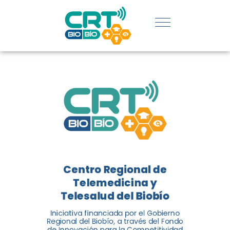
UDEC EN
CATEGORÍA
DE
INNOVACIÓN
SOCIAL
El Centro Regional de
Telemedicina y Telesalud del
Centro Regional de
Biobío (CRT Biobío) fue
Telemedicina y
reconocido reconocido en los
Telesalud del Biobío
Premios de Vinculación con el
Medio 2024...
Iniciativa financiada por el Gobierno
Regional del Biobío, a través del Fondo
de Innovación para la Competitividad