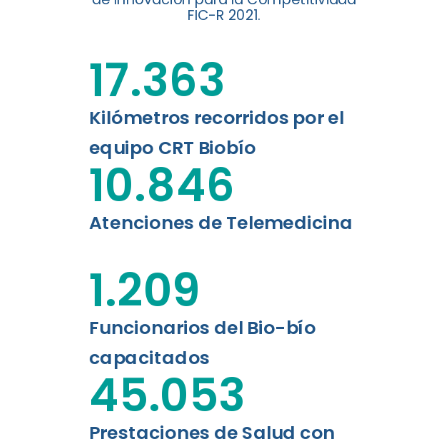
digital a los habitantes...
FIC-R 2021.
Leer más
17.363
Kilómetros recorridos por el
equipo CRT Biobío
10.846
Atenciones de Telemedicina
1.209
Funcionarios del Bio-bío
capacitados
45.053
Prestaciones de Salud con