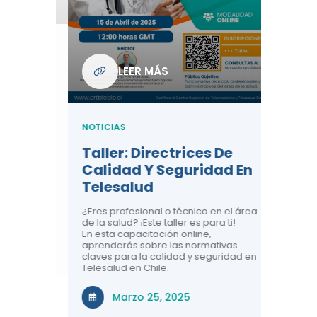
Com
De L
Regi
NOTICIA
LEER MÁS
ndo La
Centr
ión:
Telem
 De
Teles
NOTICIAS
Entre
Taller: Directrices De
Años 
dicina y
Calidad Y Seguridad En
Salud
a el
Telesalud
ndo la
Comun
 de los
¿Eres profesional o técnico en el área
entales de
El proyec
de la salud? ¡Este taller es para ti!
Gobierno
En esta capacitación online,
través de
aprenderás sobre las normativas
periodo
claves para la calidad y seguridad en
Telesalud en Chile.
Di
Marzo 25, 2025