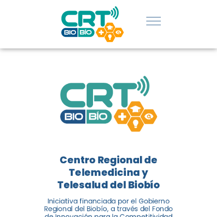
REGIÓN:
CONOCE
LOS
LOGROS
DE CRT
BIOBÍO
Centro Regional de
El Centro Regional de
Telemedicina y
Telemedicina y Telesalud del
Telesalud del Biobío
Biobío presenta el balance de
Iniciativa financiada por el Gobierno
tres años acercando la salud
Regional del Biobío, a través del Fondo
de Innovación para la Competitividad