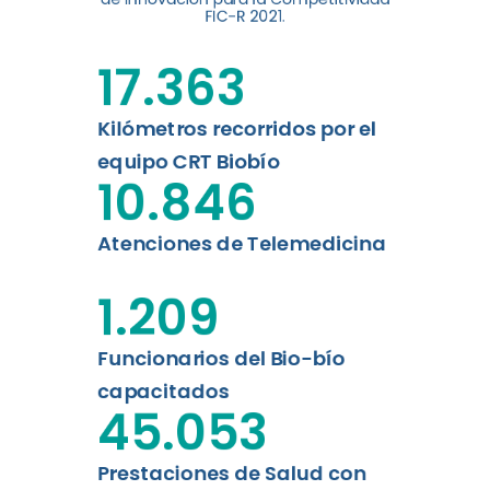
digital a los habitantes...
FIC-R 2021.
Leer más
17.363
Kilómetros recorridos por el
equipo CRT Biobío
10.846
Atenciones de Telemedicina
1.209
Funcionarios del Bio-bío
capacitados
45.053
Prestaciones de Salud con