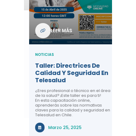
Com
De L
Regi
NOTICIA
LEER MÁS
ndo La
Centr
ión:
Telem
 De
Teles
NOTICIAS
Entre
Taller: Directrices De
Años 
dicina y
Calidad Y Seguridad En
Salud
a el
Telesalud
ndo la
Comun
 de los
¿Eres profesional o técnico en el área
entales de
El proyec
de la salud? ¡Este taller es para ti!
Gobierno
En esta capacitación online,
través de
aprenderás sobre las normativas
periodo
claves para la calidad y seguridad en
Telesalud en Chile.
Di
Marzo 25, 2025