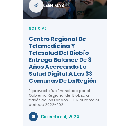
Com
LEER MÁS
De L
Regi
NOTICIAS
NOTICIA
Centro Regional De
Negre
Telemedicina Y
Impor
Telesalud Del Biobío
La Sa
Entrega Balance De 3
 De
Con la c
Años Acercando La
colabora
ad En
sobre sa
Salud Digital A Las 33
renal, CR
Comunas De La Región
comuna
n el área
El proyecto fue financiado por el
a ti!
N
Gobierno Regional del Biobío, a
través de los Fondos FIC-R durante el
tivas
periodo 2022-2024…
uridad en
Diciembre 4, 2024