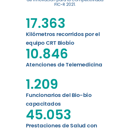
digital a los habitantes...
FIC-R 2021.
Leer más
17.363
Kilómetros recorridos por el
equipo CRT Biobío
10.846
Atenciones de Telemedicina
1.209
Funcionarios del Bio-bío
capacitados
45.053
Prestaciones de Salud con