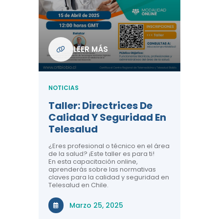
Com
De L
Regi
NOTICIA
LEER MÁS
ndo La
Centr
ión:
Telem
 De
Teles
NOTICIAS
Entre
Taller: Directrices De
Años 
dicina y
Calidad Y Seguridad En
Salud
a el
Telesalud
ndo la
Comun
 de los
¿Eres profesional o técnico en el área
entales de
El proyec
de la salud? ¡Este taller es para ti!
Gobierno
En esta capacitación online,
través de
aprenderás sobre las normativas
periodo
claves para la calidad y seguridad en
Telesalud en Chile.
Di
Marzo 25, 2025