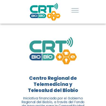
REGIÓN:
CONOCE
LOS
LOGROS
DE CRT
BIOBÍO
Centro Regional de
El Centro Regional de
Telemedicina y
Telemedicina y Telesalud del
Telesalud del Biobío
Biobío presenta el balance de
Iniciativa financiada por el Gobierno
tres años acercando la salud
Regional del Biobío, a través del Fondo
de Innovación para la Competitividad