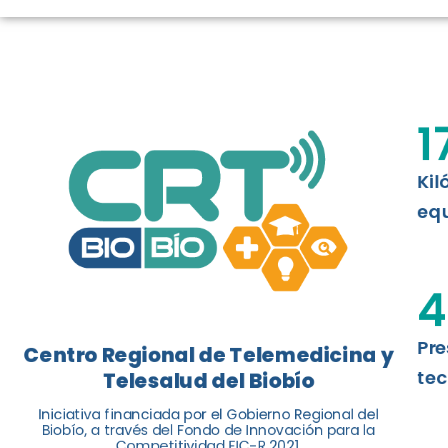
LOGROS DE C
El Centro Regional de Telemedicina y 
1
balance de tres años acercando la salu
Kil
Leer más
equ
4
Pre
Centro Regional de Telemedicina y
tec
Telesalud del Biobío
Iniciativa financiada por el Gobierno Regional del
Biobío, a través del Fondo de Innovación para la
Competitividad FIC-R 2021.