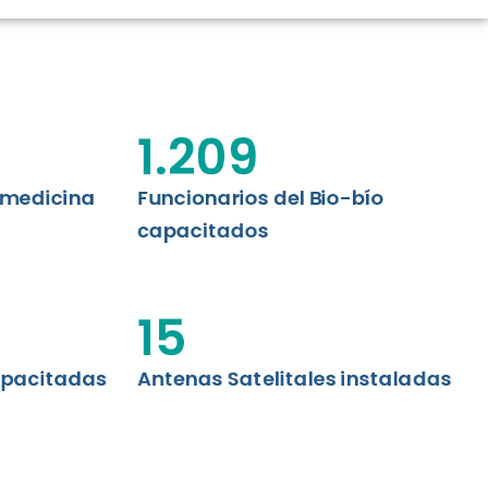
CIÓN RENAL
AS CRT BIOBÍO
 ASISTENCIAL
1.209
emedicina
Funcionarios del Bio-bío
capacitados
15
apacitadas
Antenas Satelitales instaladas