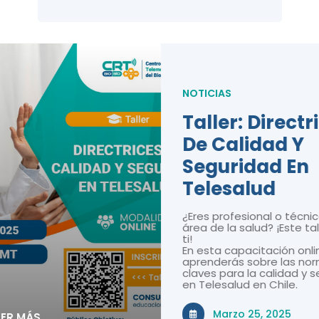
NOTICIAS
Taller: Directr
De Calidad Y
Seguridad En
Telesalud
¿Eres profesional o técnic
área de la salud? ¡Este tal
ti!
En esta capacitación onli
aprenderás sobre las nor
claves para la calidad y 
en Telesalud en Chile.
Marzo 25, 2025
EER MÁS