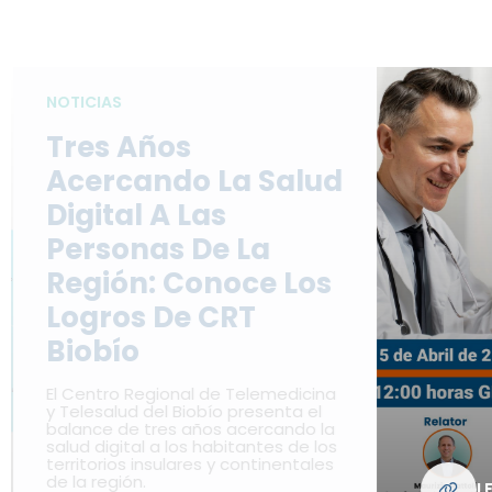
NOTICIAS
Tres Años
Acercando La Salud
Digital A Las
Personas De La
Región: Conoce Los
Logros De CRT
Biobío
El Centro Regional de Telemedicina
y Telesalud del Biobío presenta el
balance de tres años acercando la
salud digital a los habitantes de los
territorios insulares y continentales
de la región.
L