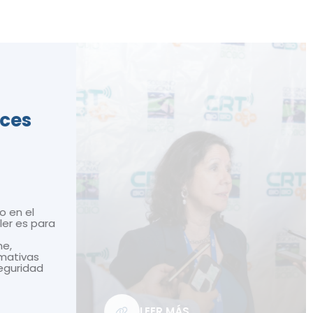
ices
o en el
ler es para
ne,
mativas
seguridad
LEER MÁS