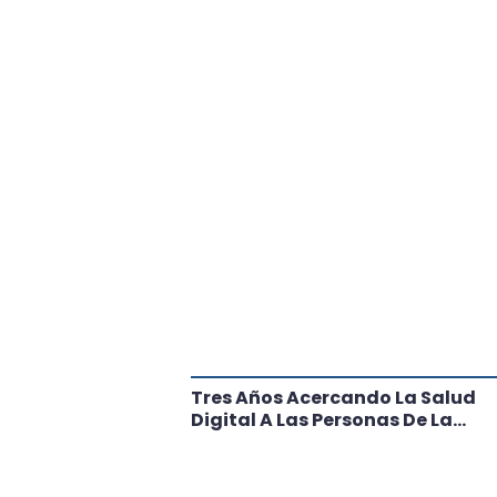
tante Paso
Tres Años Acercando La Salud
l
Digital A Las Personas De La
Región: Conoce Los Logros De
CRT Biobío