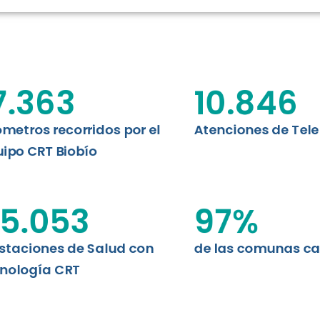
RT BIOBÍO
EVALUA
MEMORI
CLÍNICO
DATOS RECOPILADOS
Telesalud del Biobío presenta el
7.363
10.846
d digital a los habitantes...
I+D+I+E
ABORDAJE CLÍNICO EN
TELESALUD
ómetros recorridos por el
Atenciones de Tel
ipo CRT Biobío
EMPRENDEDORES
ENLACES SATELITALES
5.053
97
%
staciones de Salud con
de las comunas c
MDPA
nología CRT