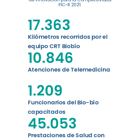
digital a los habitantes...
FIC-R 2021.
Leer más
17.363
Kilómetros recorridos por el
equipo CRT Biobío
10.846
Atenciones de Telemedicina
1.209
Funcionarios del Bio-bío
capacitados
45.053
Prestaciones de Salud con