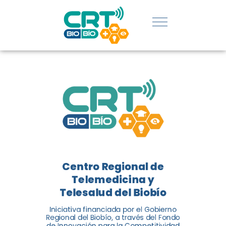
REGIÓN:
CONOCE
LOS
LOGROS
DE CRT
BIOBÍO
Centro Regional de
El Centro Regional de
Telemedicina y
Telemedicina y Telesalud del
Telesalud del Biobío
Biobío presenta el balance de
Iniciativa financiada por el Gobierno
tres años acercando la salud
Regional del Biobío, a través del Fondo
de Innovación para la Competitividad