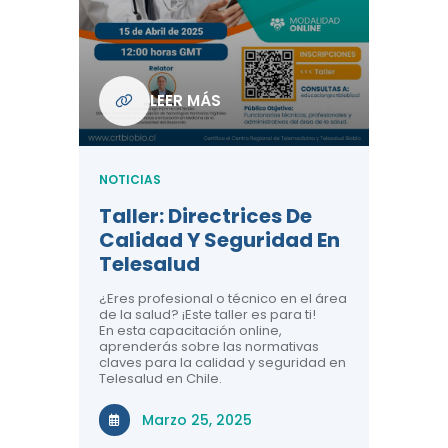
Com
De L
Regi
NOTICIA
LEER MÁS
ndo La
Centr
ión:
Telem
 De
Teles
NOTICIAS
Entre
Taller: Directrices De
Años 
dicina y
Calidad Y Seguridad En
Salud
a el
Telesalud
ndo la
Comun
 de los
¿Eres profesional o técnico en el área
entales de
El proyec
de la salud? ¡Este taller es para ti!
Gobierno
En esta capacitación online,
través de
aprenderás sobre las normativas
periodo
claves para la calidad y seguridad en
Telesalud en Chile.
Di
Marzo 25, 2025