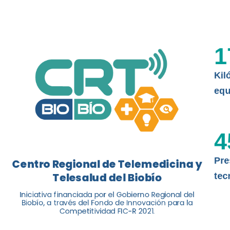
La nueva norma chilena 3858, adapta
ISO 13131, fue impulsada por el Centr
1
Telesalud del Biobío, a través de la U
Kil
Leer más
equ
4
Pre
Centro Regional de Telemedicina y
Telesalud del Biobío
tec
Iniciativa financiada por el Gobierno Regional del
Biobío, a través del Fondo de Innovación para la
Competitividad FIC-R 2021.