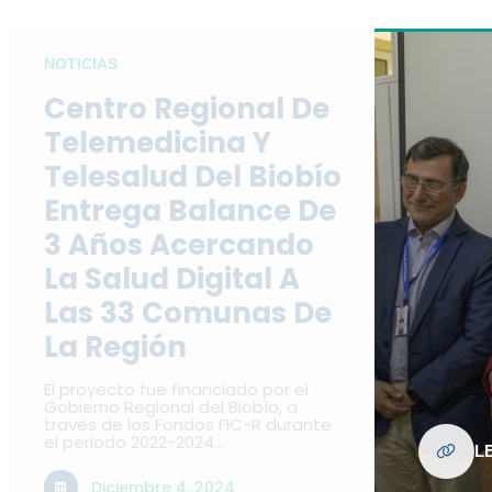
NOTICIAS
Centro Regional De
Telemedicina Y
Telesalud Del Biobío
Entrega Balance De
3 Años Acercando
La Salud Digital A
Las 33 Comunas De
La Región
El proyecto fue financiado por el
Gobierno Regional del Biobío, a
través de los Fondos FIC-R durante
el periodo 2022-2024…
L
Diciembre 4, 2024