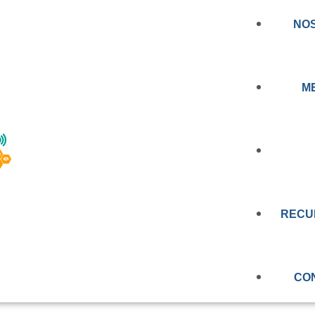
NO
M
RIMERA NORMA D
NOTICIA
RA REGULAR LOS
RECU
PRENSA
E TELEMEDICINA Y
EDUCAC
VIDEOS
N CHILE
CO
OBSERV
EVALUAC
MEMORIA