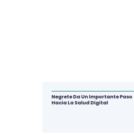
Negrete Da Un Importante Paso
alud Del
Hacia La Salud Digital
e De 3
lud Digital
La Región