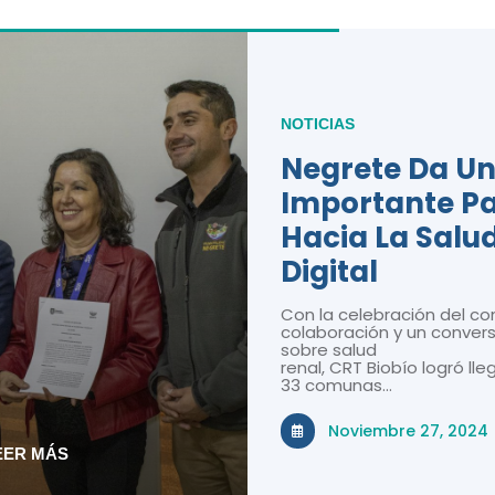
NOTICIAS
Negrete Da U
Importante P
Hacia La Salu
Digital
Con la celebración del co
colaboración y un convers
sobre salud
renal, CRT Biobío logró lle
33 comunas…
Noviembre 27, 2024
EER MÁS