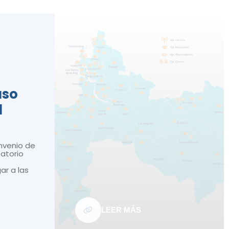
n
aso
d
nvenio de
atorio
gar a las
LEER MÁS