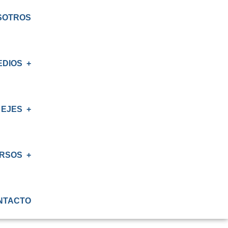
SOTROS
EDIOS
EJES
E
S
RSOS
IÓN
NTACTO
ATORIO
IÓN RENAL
S CRT BIOBÍO