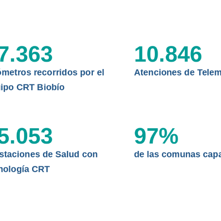
CLÍNICO
DATOS RECOPILADOS
da del estándar internacional
o Regional de Telemedicina y
I+D+I+E
7.363
10.846
niversidad de Concepción...
ABORDAJE CLÍNICO EN
TELESALUD
ómetros recorridos por el
Atenciones de Telem
EMPRENDEDORES
ipo CRT Biobío
ENLACES SATELITALES
5.053
97
%
MDPA
staciones de Salud con
de las comunas cap
nología CRT