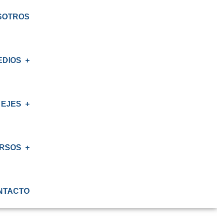
SOTROS
EDIOS
EJES
S
AS
RSOS
IÓN
NTACTO
ATORIO
IÓN RENAL
S CRT BIOBÍO