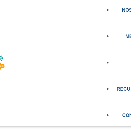
NO
M
NOTICIA
CERCANDO LA
AL A LAS PERSON
RECU
PRENSA
EDUCAC
N: CONOCE LOS
VIDEOS
CO
RT BIOBÍO
OBSERV
EVALUAC
MEMORIA