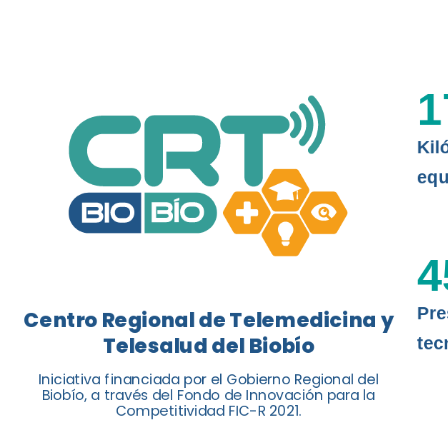
El Centro Regional de Telemedicina y 
balance de tres años acercando la salu
1
Kil
Leer más
equ
4
Pre
Centro Regional de Telemedicina y
Telesalud del Biobío
tec
Iniciativa financiada por el Gobierno Regional del
Biobío, a través del Fondo de Innovación para la
Competitividad FIC-R 2021.