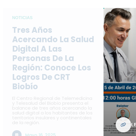
NOTICIAS
Tres Años
Acercando La Salud
Digital A Las
Personas De La
Región: Conoce Los
Logros De CRT
Biobío
El Centro Regional de Telemedicina
y Telesalud del Biobío presenta el
balance de tres años acercando la
salud digital a los habitantes de los
territorios insulares y continentales
de la región.
L
Mayo 16, 2025