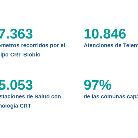
CLÍNICO
DATOS RECOPILADOS
Telesalud del Biobío presenta el
d digital a los habitantes...
I+D+I+E
7.363
10.846
ABORDAJE CLÍNICO EN
TELESALUD
ómetros recorridos por el
Atenciones de Telem
EMPRENDEDORES
ipo CRT Biobío
ENLACES SATELITALES
5.053
97
%
MDPA
staciones de Salud con
de las comunas cap
nología CRT