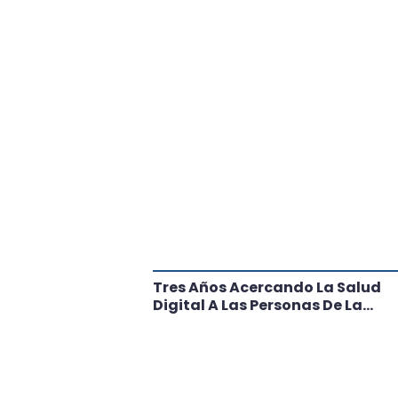
tante Paso
Tres Años Acercando La Salud
l
Digital A Las Personas De La
Región: Conoce Los Logros De
CRT Biobío