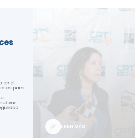
ices
o en el
ler es para
ne,
mativas
seguridad
LEER MÁS